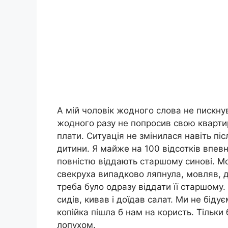
А мій чоловік жодного слова не пискнув 
жодного разу не попросив свою квартир
плати. Ситуація не змінилася навіть пі
дитини. Я майже на 100 відсотків впевн
повністю віддають старшому синові. Мо
свекруха випадково ляпнула, мовляв, д
треба було одразу віддати її старшому.
сидів, кивав і доїдав салат. Ми не біду
копійка пішла б нам на користь. Тільки 
лопухом.