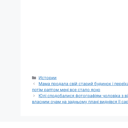
Categories
Истории
Мама продала свій старий будинок і переїха
потім раптом мені все стало ясно
Юлі сподобалися фотографіям чоловіка з ві
власним очам на задньому плані виднівся її с