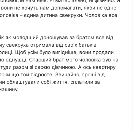
помогли нам ніяк: ні матеріально, ні фізично. Я
о вони не хочуть нам допомагати, якби не одне
оловіка – єдина дитина свекрухи. Чоловіка все
вік як молодший доношував за братом все від
му свекруха отримала від своїх батьків
олиці. Щоб усім було вигідніше, вони продали
о однушці. Старший брат мого чоловіка був на
туди разом зі своєю дівчиною. А ось квартиру
оки що той підросте. Звичайно, гроші від
они облаштували собі життя, сплатили за
машину.