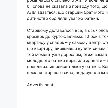
років нашого спільного життя вони не до
б і слова не сказала з приводу того, щ
АЛЕ: здається, що старший брат мого ч
дитинство обділяли увагою батьки.
Старшому діставалося все, а ось чоло
кросівок до курток. Близько 10 років то
квартиру у спадок – у самому центрі ст
цю квартиру, вирішивши купити синам п
той момент уже дорослим, отже заїхав 
молодшого батьки вирішили здавати – п
оренди залишилися тільки у батьків. В
весілля старшого сина, подарували їм 
Advertisment