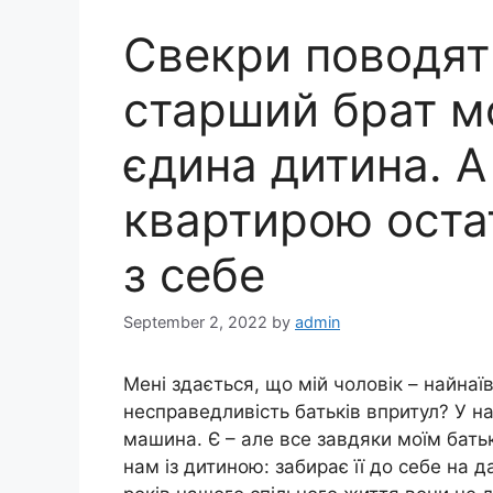
Свекри поводять
старший брат мо
єдина дитина. А 
квартирою оста
з себе
September 2, 2022
by
admin
Мені здається, що мій чоловік – найнаї
несправедливість батьків впритул? У н
машина. Є – але все завдяки моїм бать
нам із дитиною: забирає її до себе на д