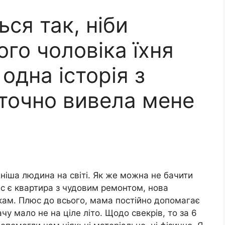
ся так, ніби
го чоловіка їхня
одна історія з
точно вивела мене
вніша людина на світі. Як же можна не бачити
ас є квартира з чудовим ремонтом, нова
кам. Плюс до всього, мама постійно допомагає
ачу мало не на ціле літо. Щодо свекрів, то за 6