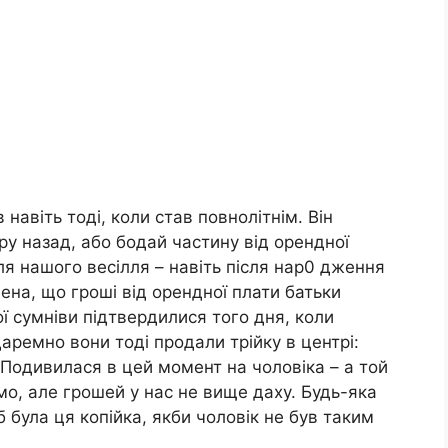
навіть тоді, коли став повнолітнім. Він
у назад, або бодай частину від орендної
сля нашого весілля – навіть після нар0 дження
ена, що гроші від орендної плати батьки
ї сумніви підтвердилися того дня, коли
аремно вони тоді продали трійку в центрі:
 Подивилася в цей момент на чоловіка – а той
ємо, але грошей у нас не вище даху. Будь-яка
б була ця копійка, якби чоловік не був таким