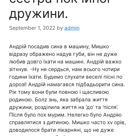
дружини.
September 1, 2022
by
admin
Андрій посадив сина в машину, Мишко
відразу ображено надув губи, він не дуже
любив довго їхати на машині. Андрій важко
зітхнув. -Ну не сердься, нам всього чотири
години їхати. Будемо слухати веселі пісні по
дорозі! Андрій намагався підбадьорити сина.
Рік тому вони були повною і щасливою
родиною. Болz знь, яка забрала життя
дружини, розділила життя на ‘до’ та ‘після’.
Після було пох мурим. Нелегко було Андрію
справлятися з дитиною. Мишко часто хv орів,
доводилося брати лікарняні, що не дуже