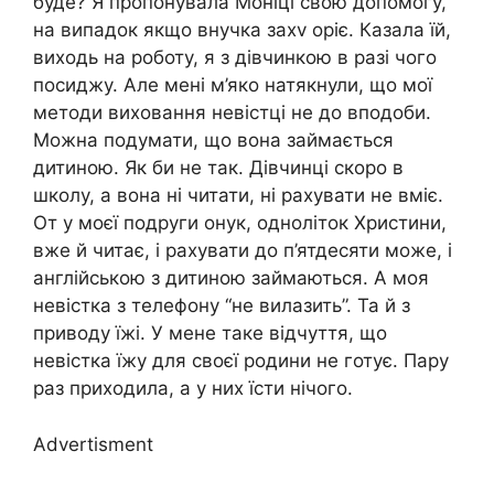
буде? Я пропонувала Моніці свою допомогу,
на випадок якщо внучка захv оріє. Казала їй,
виходь на роботу, я з дівчинкою в разі чого
посиджу. Але мені м’яко натякнули, що мої
методи виховання невістці не до вподоби.
Можна подумати, що вона займається
дитиною. Як би не так. Дівчинці скоро в
школу, а вона ні читати, ні рахувати не вміє.
От у моєї подруги онук, одноліток Христини,
вже й читає, і рахувати до п’ятдесяти може, і
англійською з дитиною займаються. А моя
невістка з телефону “не вилазить”. Та й з
приводу їжі. У мене таке відчуття, що
невістка їжу для своєї родини не готує. Пару
раз приходила, а у них їсти нічого.
Advertisment