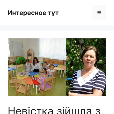
Skip
to
Интересное тут
Menu
content
Невістка зійшла з