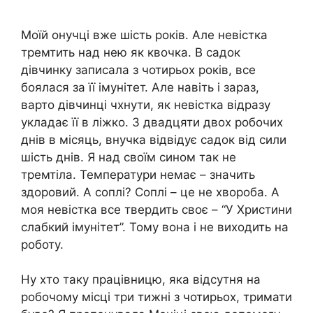
Моїй онучці вже шість років. Але невістка
тремтить над нею як квочка. В садок
дівчинку записала з чотирьох років, все
боялася за її імунітет. Але навіть і зараз,
варто дівчинці чхнути, як невістка відразу
укладає її в ліжко. З двадцяти двох робочих
днів в місяць, внучка відвідує садок від сили
шість днів. Я над своїм сином так не
тремтіла. Температури немає – значить
здоровий. А соплі? Соплі – це не хвороба. А
моя невістка все твердить своє – “У Христини
слабкий імунітет”. Тому вона і не виходить на
роботу.
Ну хто таку працівницю, яка відсутня на
робочому місці три тижні з чотирьох, тримати