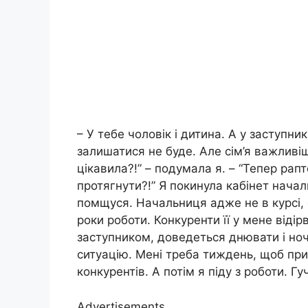
– У тебе чоловік і дитина. А у заступни
залишатися не буде. Але сім’я важливіше
цікавила?!” – подумала я. – “Тепер рап
протягнути?!” Я покинула кабінет начал
помщуся. Начальниця адже не в курсі, 
роки роботи. Конкуренти її у мене відірв
заступником, доведеться днювати і ноч
ситуацію. Мені треба тиждень, щоб прив
конкурентів. А потім я піду з роботи. 
Advertisements