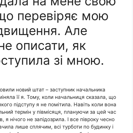
дала на мене свою
що перевіряє мою
ідвищення. Але
не описати, як
ступила зі мною.
новили новий штат – заступник начальника
аміняла її я. Тому, коли начальниця сказала, що
кого підступу я не помітила. Навіть коли вона
ьний термін у півмісяця, плануючи за цей час
, я нічого не запідозрила. І все півроку чесно
ачила лише сплячим, всі турботи по будинку і