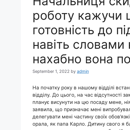
Начальниця ски
роботу кажучи 
готовність до п
навіть словами 
нахабно вона по
September 1, 2022
by
admin
На початку року в нашому відділі вста
відділу. До цього, на час відсутності з
планує висунути на цю посаду мене, нія
заявила, що призначає мені випробувал
делегувати мені частину своїх обов’язків
орала, як папа Карло. Дитину свого я б