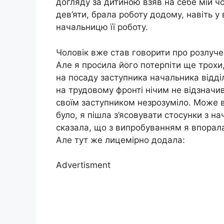
догляду за дитиною взяв на себе мій чо
дев’яти, брала роботу додому, навіть у
начальницю її роботу.
Чоловік вже став говорити про розлучення
Але я просила його потерпіти ще трохи, 
на посаду заступника начальника відділ
на трудовому фронті нічим не відзначив
своїм заступником незрозуміло. Може ві
було, я пішла з’ясовувати стосунки з н
сказала, що з випробуванням я впорала
Але тут же лицемірно додала:
Advertisment