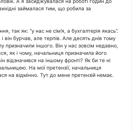
ловік. А я засиджувалася на роботі годин до
 вихідні займалася тим, що робила за
, так як: “у нас не сім’я, а бухгалтерія якась”.
і він бурчав, але терпів. Але десять днів тому
у призначили іншого. Він у нас зовсім недавно,
ся, як і чому, начальниця призначила його
н відзначився на іншому фронті? Як би те ні
ачальницею. На мої претензії, начальниця
ся на відмінно. Тут до мене претензій немає.