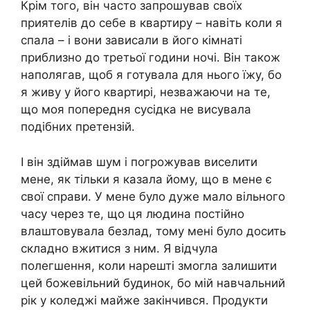
Крім того, він часто запрошував своїх
приятелів до себе в квартиру – навіть коли я
спала – і вони зависали в його кімнаті
приблизно до третьої години ночі. Він також
наполягав, щоб я готувала для нього їжу, бо
я живу у його квартирі, незважаючи на те,
що моя попередня сусідка не висувала
подібних претензій.
І він здіймав шум і погрожував виселити
мене, як тільки я казала йому, що в мене є
свої справи. У мене було дуже мало вільного
часу через те, що ця людина постійно
влаштовувала безлад, тому мені було досить
складно вжитися з ним. Я відчула
полегшення, коли нарешті змогла залишити
цей божевільний будинок, бо мій навчальний
рік у коледжі майже закінчився. Продукти