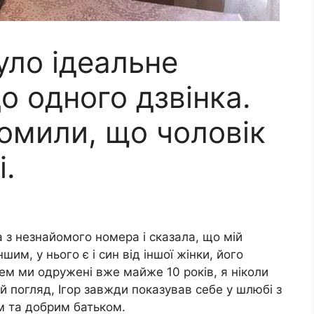
було ідеальне
о одного дзвінка.
ідомили, що чоловік
і.
 з незнайомого номера і сказала, що мій
ншим, у нього є і син від іншої жінки, його
рем ми одружені вже майже 10 років, я ніколи
ій погляд, Ігор завжди показував себе у шлюбі з
м та добрим батьком.