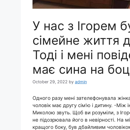
У нас з Ігорем 
сімейне життя д
Тоді і мені пов
має сина на боц
October 29, 2022
by
admin
Одного разу мені зателефонувала жінка
чоловік має другу сім’ю і дитину. -Між і
Миколою звуть. Щоб ви розуміли, з Іго
не підозрювала його в невірності. На м
кращого боку, був дбайливим чоловіко