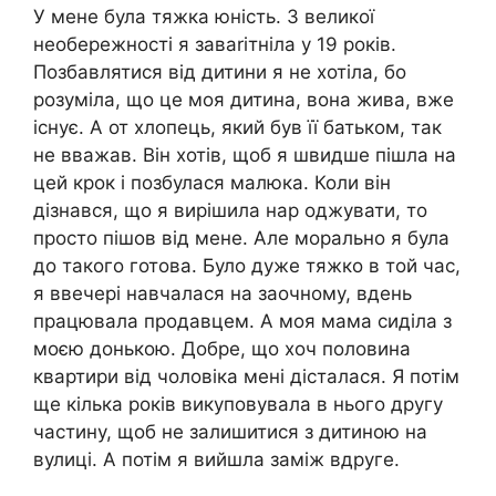
У мене була тяжка юність. З великої
необережності я заваrітніла у 19 років.
Позбавлятися від дитини я не хотіла, бо
розуміла, що це моя дитина, вона жива, вже
існує. А от хлопець, який був її батьком, так
не вважав. Він хотів, щоб я швидше пішла на
цей крок і позбулася малюка. Коли він
дізнався, що я вирішила нар оджувати, то
просто пішов від мене. Але морально я була
до такого готова. Було дуже тяжко в той час,
я ввечері навчалася на заочному, вдень
працювала продавцем. А моя мама сиділа з
моєю донькою. Добре, що хоч половина
квартири від чоловіка мені дісталася. Я потім
ще кілька років викуповувала в нього другу
частину, щоб не залишитися з дитиною на
вулиці. А потім я вийшла заміж вдруге.