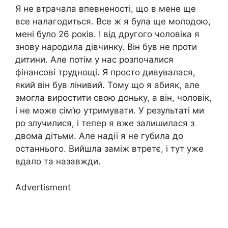
Я не втрачала впевненості, що в мене ще
все налагодиться. Все ж я була ще молодою,
мені було 26 років. І від другого чоловіка я
знову народила дівчинку. Він був не проти
дитини. Але потім у нас розпочалися
фінансові труднощі. Я просто дивувалася,
який він був лінивий. Тому що я абияк, але
змогла виростити свою доньку, а він, чоловік,
і не може сім’ю утримувати. У результаті ми
ро злучилися, і тепер я вже залишилася з
двома дітьми. Але надії я не губила до
останнього. Вийшла заміж втретє, і тут уже
вдало та назавжди.
Advertisment