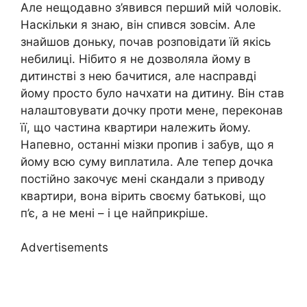
Але нещодавно з’явився перший мій чоловік.
Наскільки я знаю, він спився зовсім. Але
знайшов доньку, почав розповідати їй якісь
небилиці. Нібито я не дозволяла йому в
дитинстві з нею бачитися, але насправді
йому просто було начхати на дитину. Він став
налаштовувати дочку проти мене, переконав
її, що частина квартири належить йому.
Напевно, останні мізки пропив і забув, що я
йому всю суму виплатила. Але тепер дочка
постійно закочує мені скандали з приводу
квартири, вона вірить своєму батькові, що
п’є, а не мені – і це найприкріше.
Advertisements