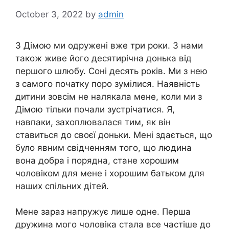
October 3, 2022
by
admin
З Дімою ми одружені вже три роки. З нами
також живе його десятирічна донька від
першого шлюбу. Соні десять років. Ми з нею
з самого початку поро зумілися. Наявність
дитини зовсім не налякала мене, коли ми з
Дімою тільки почали зустрічатися. Я,
навпаки, захоплювалася тим, як він
ставиться до своєї доньки. Мені здається, що
було явним свідченням того, що людина
вона добра і порядна, стане хорошим
чоловіком для мене і хорошим батьком для
наших спільних дітей.
Мене зараз напружує лише одне. Перша
дружина мого чоловіка стала все частіше до