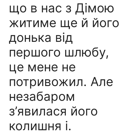
що в нас з Дімою
житиме ще й його
донька від
першого шлюбу,
це мене не
потривожил. Але
незабаром
з’явилася його
колишня і.