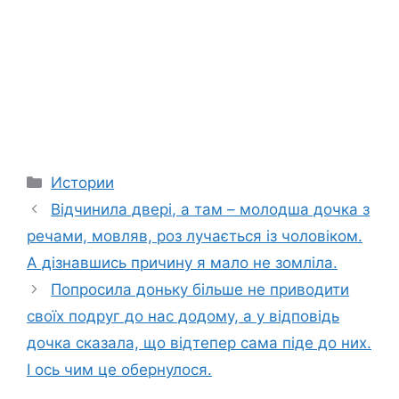
Categories
Истории
Відчинила двері, а там – молодша дочка з
речами, мовляв, роз лучається із чоловіком.
А дізнавшись причину я мало не зомліла.
Попросила доньку більше не приводити
своїх подруг до нас додому, а у відповідь
дочка сказала, що відтепер сама піде до них.
І ось чим це обернулося.