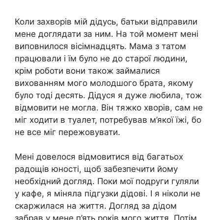
Коли захворів мій дідусь, батьки відправили
мене доглядати за ним. На той момент мені
виповнилося вісімнадцять. Мама з татом
працювали і їм було не до старої людини,
крім роботи вони також займалися
вихованням мого молодшого брата, якому
було тоді десять. Дідуся я дуже любила, тож
відмовити не могла. Він тяжко хворів, сам не
міг ходити в туалет, потребував м’якої їжі, бо
не все міг пережовувати.
Мені довелося відмовитися від багатьох
радощів юності, щоб забезпечити йому
необхідний догляд. Поки мої подруги гуляли
у кафе, я міняла підгузки дідові. І я ніколи не
скаржилася на життя. Догляд за дідом
забрав у мене п’ять років мого життя. Потім