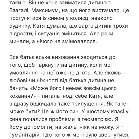
таки є. Він не хоче займатися дитиною.
Взагалі. Максимум, на що його вистачало, це
прогулятися із сином у колясці навколо
будинку. Катя думала, що варто дитині трохи
підрости, і ситуація зміниться. Але роки
минали, а нічого не змінювалося.
Все батьківське виховання зводиться до
того, щоб гаркнути на дитину, коли мої
умовляння на неї вже не діють. Але якоїсь
любові чи ніжності від батька дитина не
бачить. «Може його і немає зовсім цього
кохання?» – питала іноді себе Катя, але
відразу відкидала таке припущення. Як таке
може бути? Це ж його син. У шостому класі у
сина почалися проблеми із геометрією. Я
йому допомогти, на жаль, ніяк не можу. Я –
гуманітарій. І до кого ж мені було звернутися,