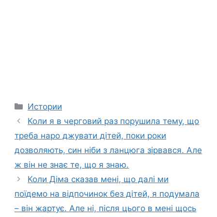
Categories
Истории
Коли я в черговий раз порушила тему, що
треба наро джувати дітей, поки роки
дозволяють, син ніби з ланцюга зірвався. Але
ж він не знає те, що я знаю.
Коли Діма сказав мені, що далі ми
поїдемо на відпочинок без дітей, я подумала
– він жартує. Але ні, після цього в мені щось