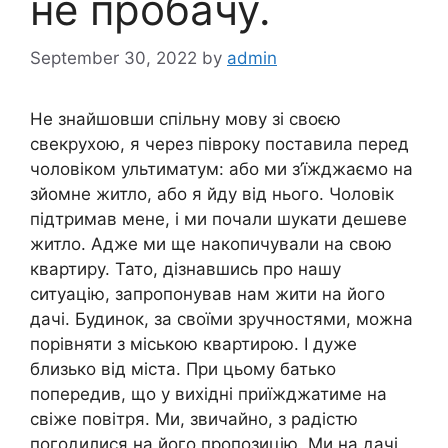
не пробачу.
September 30, 2022
by
admin
Не знайшовши спільну мову зі своєю
свекрухою, я через півроку поставила перед
чоловіком ультиматум: або ми з’їжджаємо на
зйомне житло, або я йду від нього. Чоловік
підтримав мене, і ми почали шукати дешеве
житло. Адже ми ще накопичували на свою
квартиру. Тато, дізнавшись про нашу
ситуацію, запропонував нам жити на його
дачі. Будинок, за своїми зручностями, можна
порівняти з міською квартирою. І дуже
близько від міста. При цьому батько
попередив, що у вихідні приїжджатиме на
свіже повітря. Ми, звичайно, з радістю
погодилися на його пропозицію. Ми на дачі