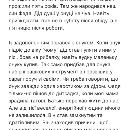
прожили п’ять років. Там же народився наш
син Федя. Дід душі у онуці не чув. Навіть
приїжджати став не в суботу після обіду, а в
п’ятницю після роботи.
Із задоволенням порався з онуком. Коли онук
підріс до віку “чому” дід став гуляти з ним у
лісі, брав на рибалку, навіть вудку маленьку
онуку купив. Так само придбав для онука
набір іграшкових інструментів і розвішив у
сараї поруч зі своїми. Чи треба говорити, що
онук завжди ходив хвостиком за дідом. Федя
тільки-но пішов до дитсадка, коли моя мама
зрадила татові. Батько переїхав жити до нас.
Але від тієї веселої, енергійної людини нічого
не залишилося. Він став замкнутим та
дратівливим. Він знаходив причини, щоб
причепитися до мене, обізвав мого чоловіка