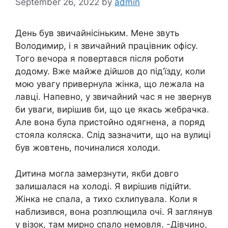
September 26, 2022
by
admin
День був звичайнісіньким. Мене звуть
Володимир, і я звичайний працівник офісу.
Того вечора я повертався після роботи
додому. Вже майже дійшов до під’їзду, коли
мою увагу привернула жінка, що лежала на
лавці. Напевно, у звичайний час я не звернув
би уваги, вирішив би, що це якась жебрачка.
Але вона була пристойно одягнена, а поряд
стояла коляска. Слід зазначити, що на вулиці
був жовтень, починалися холоди.
Дитина могла замерзнути, якби довго
залишалася на холоді. Я вирішив підійти.
Жінка не спала, а тихо схлипувала. Коли я
наблизився, вона розплющила очі. Я заглянув
у візок, там мирно спало немовля. -Дівчино,