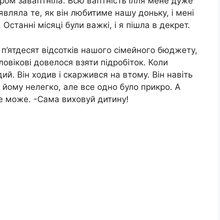
ом заваrітніла. Всю ваrітність Ілля мене дуже
являла те, як він любитиме нашу доньку, і мені
 Останні місяці були важкі, і я пішла в декрет.
 п’ятдесят відсотків нашого сімейного бюджету,
овікові довелося взяти підробіток. Коли
ий. Він ходив і скаржився на втому. Він навіть
о йому нелегко, але все одно було прикро. А
не може. -Сама виховуй дитину!