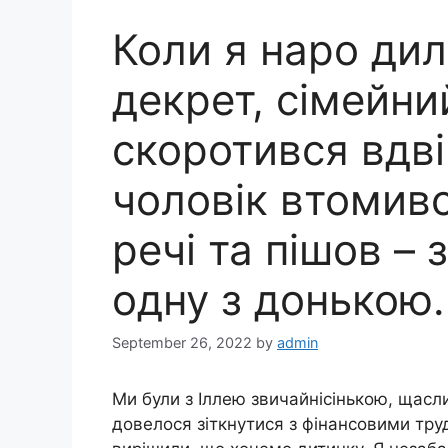
Коли я наро дил
декрет, сімейн
скоротився вдві
чоловік втомивс
речі та пішов –
одну з донькою.
September 26, 2022
by
admin
Ми були з Іллею звичайнісінькою, щас
довелося зіткнутися з фінансовими тру