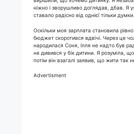
вирішили, що хочемо дитинку. Я незабар
ніжно і зворушливо доглядав, дбав. Я у
ставало радісно від однієї тільки думки.
Оскільки моя зарплата становила рівно
бюджет скоротився вдвічі. Через це чол
народилася Соня, Ілля не надто був рад
не дивився у бік дитини. Я розуміла, щ
потім він взагалі заявив, що жити так 
Advertisment