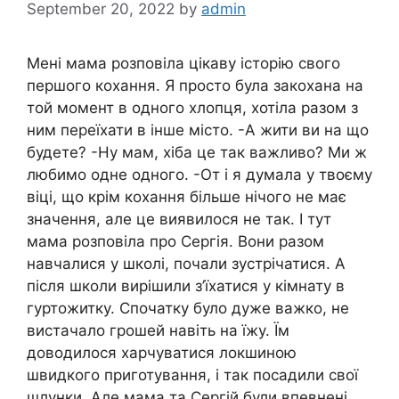
September 20, 2022
by
admin
Мені мама розповіла цікаву історію свого
першого кохання. Я просто була закохана на
той момент в одного хлопця, хотіла разом з
ним переїхати в інше місто. -А жити ви на що
будете? -Ну мам, хіба це так важливо? Ми ж
любимо одне одного. -От і я думала у твоєму
віці, що крім кохання більше нічого не має
значення, але це виявилося не так. І тут
мама розповіла про Сергія. Вони разом
навчалися у школі, почали зустрічатися. А
після школи вирішили з’їхатися у кімнату в
гуртожитку. Спочатку було дуже важко, не
вистачало грошей навіть на їжу. Їм
доводилося харчуватися локшиною
швидкого приготування, і так посадили свої
шлунки. Але мама та Сергій були впевнені,