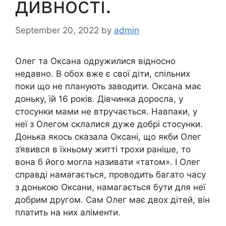
дивності.
September 20, 2022
by
admin
Олег та Оксана одружилися відносно
недавно. В обох вже є свої діти, спільних
поки що не планують заводити. Оксана має
доньку, їй 16 років. Дівчинка доросла, у
стосунки мами не втручається. Навпаки, у
неї з Олегом склалися дуже добрі стосунки.
Донька якось сказала Оксані, що якби Олег
з’явився в їхньому житті трохи раніше, то
вона б його могла називати «татом». І Олег
справді намагається, проводить багато часу
з донькою Оксани, намагається бути для неї
добрим другом. Сам Олег має двох дітей, він
платить на них аліменти.