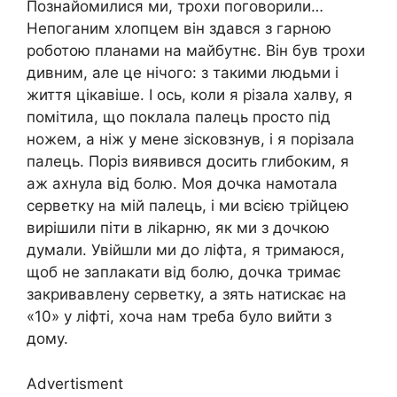
Познайомилися ми, трохи поговорили…
Непоганим хлопцем він здався з гарною
роботою планами на майбутнє. Він був трохи
дивним, але це нічого: з такими людьми і
життя цікавіше. І ось, коли я різала халву, я
помітила, що поклала палець просто під
ножем, а ніж у мене зісковзнув, і я порізала
палець. Поріз виявився досить глибоким, я
аж ахнула від болю. Моя дочка намотала
серветку на мій палець, і ми всією трійцею
вирішили піти в ліkарню, як ми з дочкою
думали. Увійшли ми до ліфта, я тримаюся,
щоб не заплакати від болю, дочка тримає
закривавлену серветку, а зять натискає на
«10» у ліфті, хоча нам треба було вийти з
дому.
Advertisment