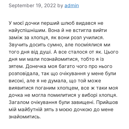
September 19, 2022
by
admin
У моєї дочки перший шлюб видався не
найуспішнішим. Вона й не встигла вийти
заміж за хлопця, як вони розл училися.
Звучить досить сумно, але посміялися ми
того дня від душі. А все сталося от як. Цього
дня ми мали познайомитися, тобто я із
зятем. Донечка моя багато чого про нього
розповідала, так що очікування у мене були
високі, але я не думала, що той може
виявитися поганим хлопцем, все ж таки моя
дочка не могла помилитися у виборі хлопця.
Загалом очікування були завищені. Прийшов
мій майбутній зять з моєю дочкою до мене
знайомитись.