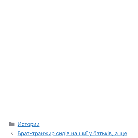
Categories
Истории
Брат-транжир сидів на шиї у батьків, а ще