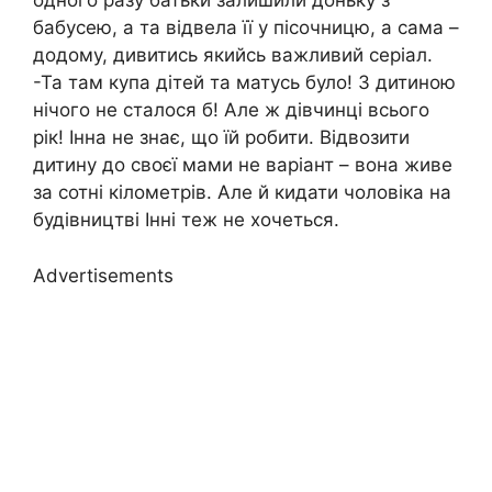
одного разу батьки залишили доньку з
бабусею, а та відвела її у пісочницю, а сама –
додому, дивитись якийсь важливий серіал.
-Та там купа дітей та матусь було! З дитиною
нічого не сталося б! Але ж дівчинці всього
рік! Інна не знає, що їй робити. Відвозити
дитину до своєї мами не варіант – вона живе
за сотні кілометрів. Але й кидати чоловіка на
будівництві Інні теж не хочеться.
Advertisements