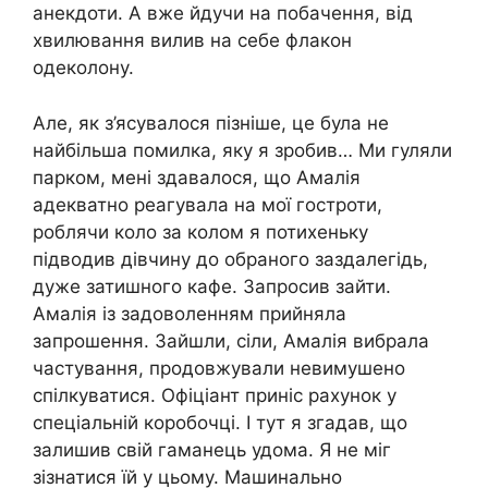
анекдоти. А вже йдучи на побачення, від
хвилювання вилив на себе флакон
одеколону.
Але, як з’ясувалося пізніше, це була не
найбільша помилка, яку я зробив… Ми гуляли
парком, мені здавалося, що Амалія
адекватно реагувала на мої гостроти,
роблячи коло за колом я потихеньку
підводив дівчину до обраного заздалегідь,
дуже затишного кафе. Запросив зайти.
Амалія із задоволенням прийняла
запрошення. Зайшли, сіли, Амалія вибрала
частування, продовжували невимушено
спілкуватися. Офіціант приніс рахунок у
спеціальній коробочці. І тут я згадав, що
залишив свій гаманець удома. Я не міг
зізнатися їй у цьому. Машинально