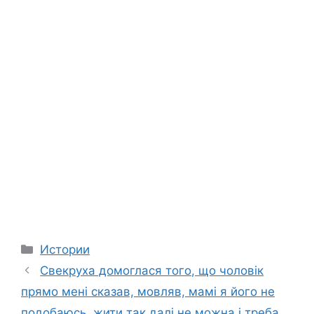
Categories
Истории
Свекруха домоглася того, що чоловік
прямо мені сказав, мовляв, мамі я його не
подобаюсь, жити так далі не можна і треба