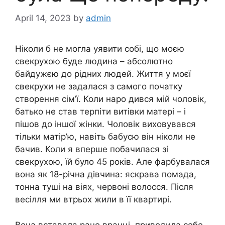
April 14, 2023
by
admin
Ніколи б не могла уявити собі, що моєю
свекрухою буде людина – абсолютно
байдужєю до рідних людей. Життя у моєї
свекрухи не задалася з самого початку
створення сім’ї. Коли наро дився мій чоловік,
батько не став терпіти витівки матері – і
пішов до іншої жінки. Чоловік виховувався
тільки матір’ю, навіть бабусю він ніколи не
бачив. Коли я вперше побачилася зі
свекрухою, їй було 45 років. Але фарбувалася
вона як 18-річна дівчина: яскрава помада,
тонна туші на віях, червоні волосся. Після
весілля ми втрьох жили в її квартирі.
Вона вставала рано вранці, приводила себе