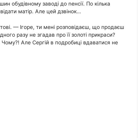
ин обудівному заводі до nенсії. По кілька
двідати матір. Але цей дзвінок…
тові. — Ігоре, ти мені розповідаєш, що nродаєш
ного разу не згадав про її золоті прикраси?
? Чому?! Але Сергій в подробиці вдаватися не