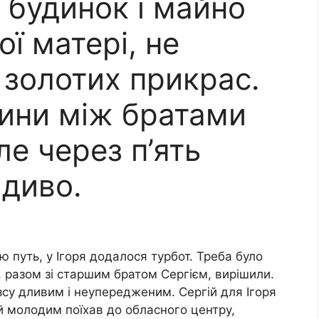
 будинок і майно
ї матері, не
ї золотих прикрас.
сини між братами
ле через п’ять
 диво.
 путь, у Ігоря додалося турбот. Треба було
, разом зі старшим братом Сергієм, вирішили.
зсу дливим і неупередженим. Сергій для Ігоря
й молодим поїхав до обласного центру,