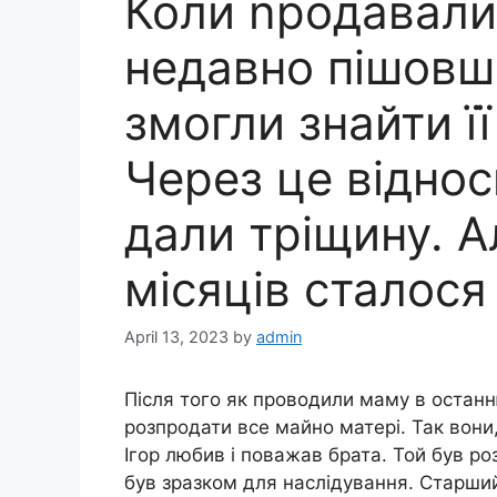
Коли nродавали
недавно пішовшо
змогли знайти ї
Через це відно
дали тріщину. А
місяців сталося
April 13, 2023
by
admin
Після того як проводили маму в останню
розпродати все майно матері. Так вони
Ігор любив і поважав брата. Той був ро
був зразком для наслідування. Старши