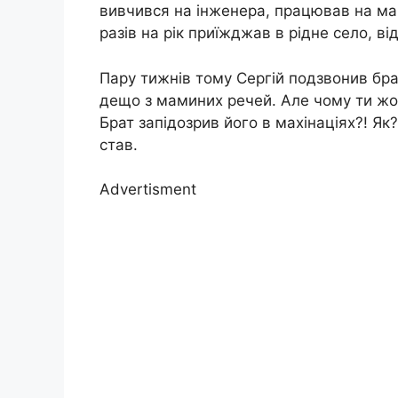
вивчився на інженера, працював на маш
разів на рік приїжджав в рідне село, ві
Пару тижнів тому Сергій подзвонив бра
дещо з маминих речей. Але чому ти жод
Брат запідозрив його в махінаціях?! Як
став.
Advertisment