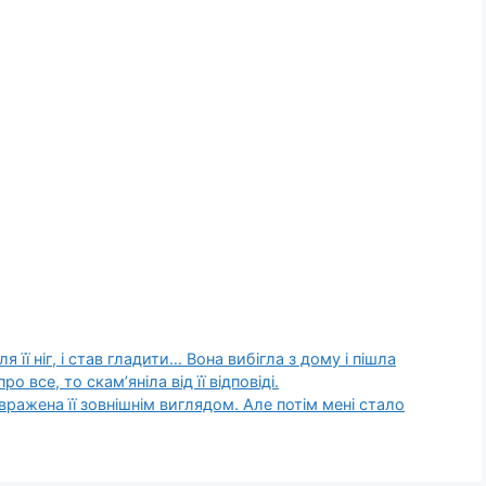
ля її ніг, і став гладити… Вона вибігла з дому і пішла
 все, то скам’яніла від її відповіді.
вражена її зовнішнім виглядом. Але потім мені стало