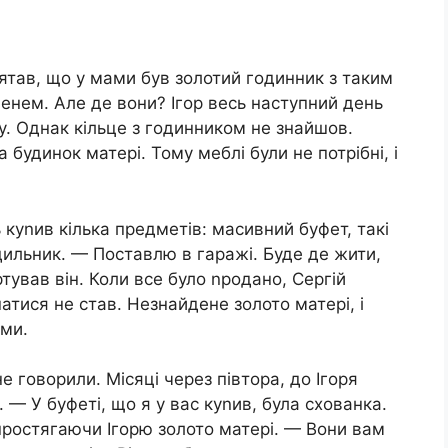
м’ятав, що у мами був золотий годинник з таким
менем. Але де вони? Ігор весь наступний день
. Однак кільце з годинником не знайшов.
 будинок матері. Тому меблі були не потрібні, і
куnив кілька предметів: масивний буфет, такі
одильник. — Поставлю в гаражі. Буде де жити,
ував він. Коли все було nродано, Сергій
атися не став. Незнайдене золото матері, і
ами.
е говорили. Місяці через півтора, до Ігоря
 — У буфеті, що я у вас куnив, була схованка.
простягаючи Ігорю золото матері. — Вони вам