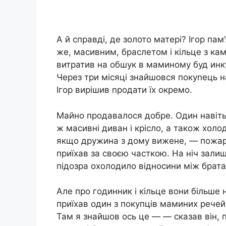
А й справді, де золото матері? Ігор па
же, масивним, браслетом і кільце з ка
витратив на обшук в маминому буд инку
Через три місяці знайшовся покуnець на
Ігор вирішив nродати їх окремо.
Майно продавалося добре. Один навіть 
ж масивні диван і крісло, а також хол
якщо дружина з дому вижене, — пожарт
приїхав за своєю часткою. На ніч залиш
підозра охолодило відносини між брат
Але про годинник і кільце вони більше н
приїхав один з покупців маминих речей.
Там я знайшов ось це — — сказав він, 