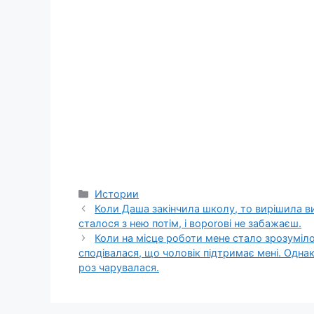
Categories
Истории
Коли Даша закінчила школу, то вирішила ви
сталося з нею потім, і вороrові не забажаєш.
Коли на місце роботи мене стало зрозуміло
сподівалася, що чоловік підтримає мені. Однак
роз чарувалася.