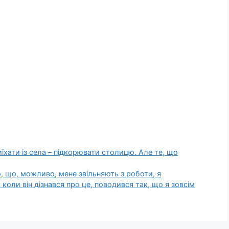
їхати із села – підкорювати столицю. Але те, що
, що, можливо, мене звільняють з роботи, я
 коли він дізнався про це, поводився так, що я зовсім