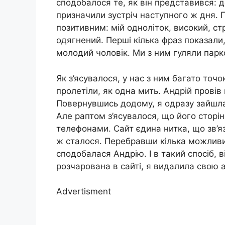
сподобалося те, як він представився: 
призначили зустріч наступного ж дня. 
позитивним: мій одноліток, високий, с
одягнений. Перші кілька фраз показали
молодий чоловік. Ми з ним гуляли парко
Як з’ясувалося, у нас з ним багато точо
пролетіли, як одна мить. Андрій провів
Повернувшись додому, я одразу зайшла
Але раптом з’ясувалося, що його сторі
телефонами. Сайт єдина нитка, що зв’яз
ж сталося. Перебравши кілька можливих
сподобалася Андрію. І в такий спосіб, 
розчарована в сайті, я видалила свою 
Advertisment