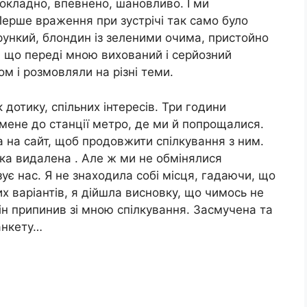
докладно, впевнено, шановливо. І ми
Перше враження при зустрічі так само було
трункий, блондин із зеленими очима, пристойно
, що переді мною вихований і серйозний
м і розмовляли на різні теми.
к дотику, спільних інтересів. Три години
 мене до станції метро, де ми й попрощалися.
 на сайт, щоб продовжити спілкування з ним.
нка видалена . Але ж ми не обмінялися
ує нас. Я не знаходила собі місця, гадаючи, що
 варіантів, я дійшла висновку, що чимось не
він припинив зі мною спілкування. Засмучена та
анкету…