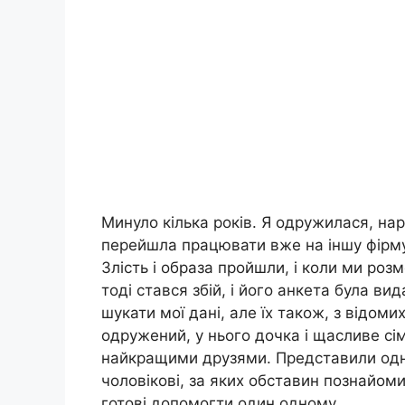
Минуло кілька років. Я одружилася, нар
перейшла працювати вже на іншу фірму.
Злість і образа пройшли, і коли ми роз
тоді стався збій, і його анкета була ви
шукати мої дані, але їх також, з відоми
одружений, у нього дочка і щасливе сі
найкращими друзями. Представили одне
чоловікові, за яких обставин познайом
готові допомогти один одному.