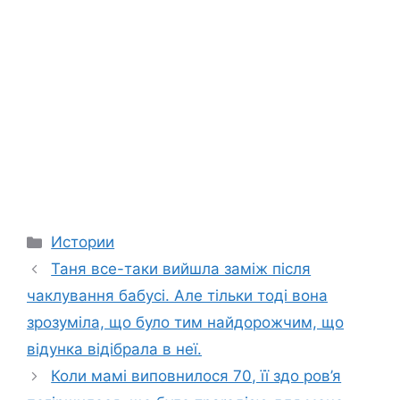
Categories
Истории
Таня все-таки вийшла заміж після
чаклування бабусі. Але тільки тоді вона
зрозуміла, що було тим найдорожчим, що
відунка відібрала в неї.
Коли мамі виповнилося 70, її здо ров’я