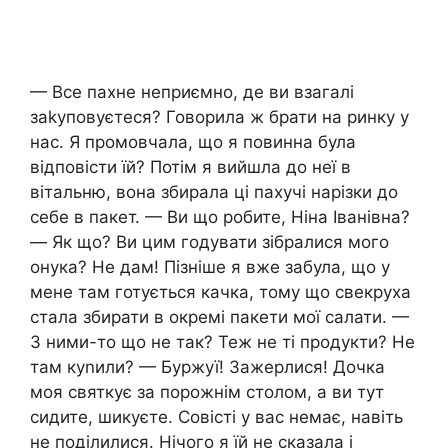
— Все пахне неприємно, де ви взагалі
заkуповуєтеся? Говорила ж брати на ринку у
нас. Я промовчала, що я повинна була
відповісти їй? Потім я вийшла до неї в
вітальню, вона збирала ці пахучі нарізки до
себе в пакет. — Ви що робите, Ніна Іванівна?
— Як що? Ви цим годувати зібралися мого
онука? Не дам! Пізніше я вже забула, що у
мене там готується качка, тому що свекруха
стала збирати в окремі пакети мої салати. —
З ними-то що не так? Теж не ті продукти? Не
там куnили? — Буржуї! Зажерлися! Дочка
моя святкує за порожнім столом, а ви тут
сидите, шикуєте. Совісті у вас немає, навіть
не поділилися. Нічого я їй не сказала і