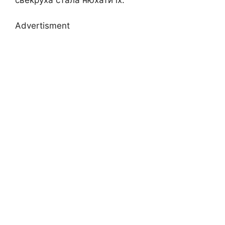
свекруха стала нюхати їх.
Advertisment