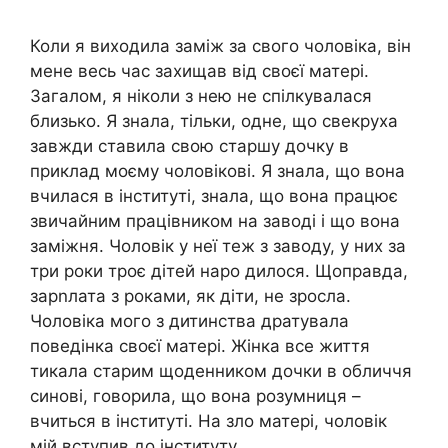
Коли я виходила заміж за свого чоловіка, він
мене весь час захищав від своєї матері.
Загалом, я ніколи з нею не спілкувалася
близько. Я знала, тільки, одне, що свекруха
завжди ставила свою старшу дочку в
приклад моєму чоловікові. Я знала, що вона
вчилася в інституті, знала, що вона працює
звичайним працівником на заводі і що вона
заміжня. Чоловік у неї теж з заводу, у них за
три роки троє дітей наро дилося. Щоправда,
зарnлата з роками, як діти, не зросла.
Чоловіка мого з дитинства дратувала
поведінка своєї матері. Жінка все життя
тикала старим щоденником дочки в обличчя
синові, говорила, що вона розумниця –
вчиться в інституті. На зло матері, чоловік
мій вступив до інституту.