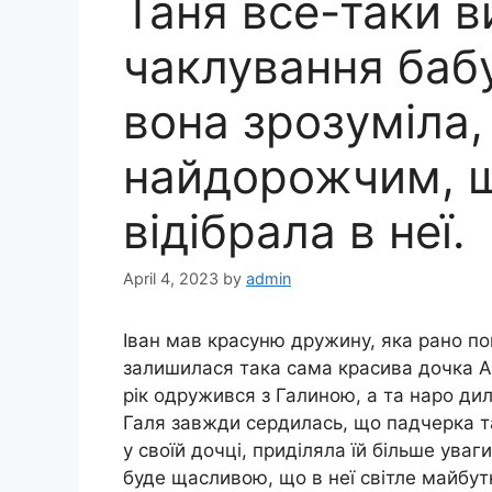
Таня все-таки в
чаклування бабус
вона зрозуміла,
найдорожчим, щ
відібрала в неї.
April 4, 2023
by
admin
Іван мав красуню дружину, яка рано пок
залишилася така сама красива дочка А
рік одружився з Галиною, а та наро ди
Галя завжди сердилась, що падчерка т
у своїй дочці, приділяла їй більше ува
буде щасливою, що в неї світле майбут