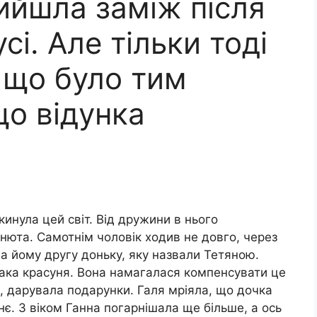
ийшла заміж після
і. Але тільки тоді
 що було тим
о відунка
инула цей світ. Від дружини в нього
нюта. Самотнім чоловік ходив не довго, через
ла йому другу доньку, яку назвали Тетяною.
ака красуня. Вона намагалася компенсувати це
ги, дарувала подарунки. Галя мріяла, що дочка
нє. З віком Ганна погарнішала ще більше, а ось