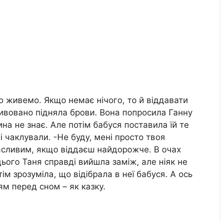
но живемо. Якщо немає нічого, то й віддавати
ивовано підняла брови. Вона попросила Ганну
ина не знає. Але потім бабуся поставила їй те
і чаклували. -Не буду, мені просто твоя
щасливим, якщо віддаєш найдорожче. В очах
цього Таня справді вийшла заміж, але ніяк не
ім зрозуміла, що відібрала в неї бабуся. А ось
ям перед сном – як казку.