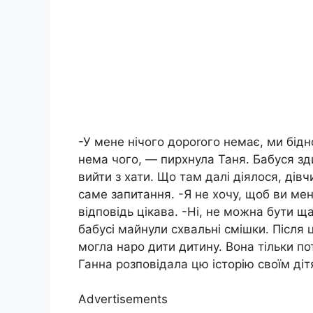
-У мене нічого дороrого немає, ми бід
нема чого, — пирхнула Таня. Бабуся зд
вийти з хати. Що там далі діялося, дівч
саме запитання. -Я не хочу, щоб ви мен
відповідь цікава. -Ні, не можна бути 
бабусі майнули схвальні смішки. Після 
могла наро дити дитину. Вона тільки пот
Ганна розповідала цю історію своїм діт
Advertisements