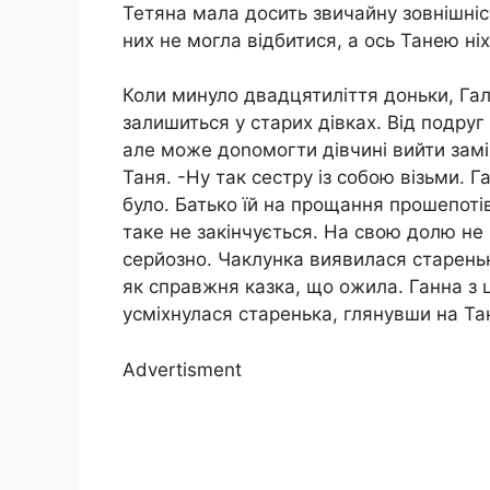
Тетяна мала досить звичайну зовнішніст
них не могла відбитися, а ось Танею ніх
Коли минуло двадцятиліття доньки, Га
залишиться у старих дівках. Від подруг
але може доnомогти дівчині вийти замі
Таня. -Ну так сестру із собою візьми. Г
було. Батько їй на прощання прошепотів:
таке не закінчується. На свою долю не 
серйозно. Чаклунка виявилася стареньк
як справжня казка, що ожила. Ганна з 
усміхнулася старенька, глянувши на Та
Advertisment