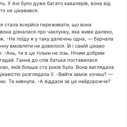
ь. У Ані було дуже багато кавалерів, вона від
то не цікавився.
ля стала всерйоз переживати, що вона
 вона дізналася про чаклунку, яка живе далеко,
ж. -Не поїду я у таку далечінь одна, — бурчала
анну вмовляти не довелося. Їй і самій цікаво
 -Ань, ти в це тільки не лізь. Нічим добрим
гадай. Ганна до слів батька поставилася
ою, якій більше ста років було. Вона виглядала
цікавістю розглядала її. -Вийти заміж хочеш? —
ню. Та кивнула. -А віддаси за це найдорожче?