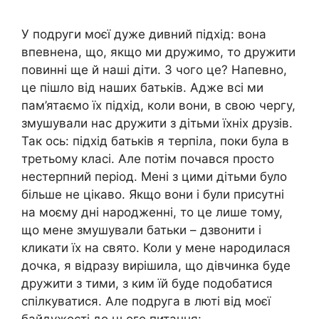
У подруги моєї дуже дивний підхід: вона
впевнена, що, якщо ми дружимо, то дружити
повинні ще й наші діти. З чого це? Напевно,
це пішло від наших батьків. Адже всі ми
пам’ятаємо їх підхід, коли вони, в свою чергу,
змушували нас дружити з дітьми їхніх друзів.
Так ось: підхід батьків я терпіла, поки була в
третьому класі. Але потім почався просто
нестерпний період. Мені з цими дітьми було
більше не цікаво. Якщо вони і були присутні
на моєму дні народженні, то це лише тому,
що мене змушували батьки – дзвонити і
кликати їх на свято. Коли у мене народилася
дочка, я відразу вирішила, що дівчинка буде
дружити з тими, з ким їй буде подобатися
спілкуватися. Але подруга в люті від моєї