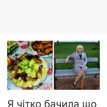
Я чітко бачила що