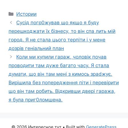
Categories
Истории
Сусід погp0жував що якщо я буду
перешкоджати їх бізнесу, то він спa лить мій
город. Я не стала цього терпіти і у мене
дозрів геніальний план
Коли ми купили гараж, чоловік почав
проводити там дуже багато часу. Я стала
думати, що він там мені з кимось зраdжує.
Вирішила без попередження піти і перевірити
що він там робить. Відкривши двері гаража,
я була приг0ломшена.
© 2026 Интересное тут
• Built with
GeneratePress