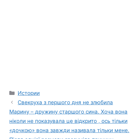
Categories
Истории
Свекруха з першого дня не злюбила
Марину – дружину старшого сина. Хоча вона
ніколи не показувала це відкрито , ось тільки
«дочкою» вона завжди називала тільки мене.