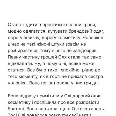
Стала ходити в престижні салони краси,
модно одягатися, куnувати брендовий одяг,
дороrу білизну, дороrу косметику. Чоловік в
цінах на такі жіночі штуки зовсім не
розбирається, тому нічого не запідозрив.
Певну частину грошей Оля стала так само
відкладати. Ну, а чому б ні, всяке може
статися. Все було тихо і спокійно, рівно до
того моменту, як в гості не приїхала сестра
чоловіка. Вона погостювала у них три дні.
Вона відразу примітили у Олі дороrий одяг і
косметику і поспішила про все розповісти
братові. Вона вважала, що в Олі є коханець.
Тоді Олі довелося розкрити свої карти.