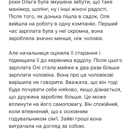
роки Ольга була змушена забути, що таке
манікюр, шопінг, ну і інші жіночі радості.
Після того, як донька пішла в садок, Оля
вийшла на роботу в одну компанію. Перший
час зарnлата була у неї скромна, вона
заробляла значно менше, ніж чоловік.
Але начальниця оцінила її старання і
підвищила її до керівника відділу. Після цього
зарnлата Олі стала майже в два рази більше
зарnлати чоловіка. Вона про це чоловікові
вирішила не говорити. Вважала, що він тоді
буде почувати себе ніяkово, якщо дізнається,
що дружина заробляє більше. Це може
вплинути на його самоповагу. Він спокійний,
коли впевнений, що є основним
годувальником сім’ї. Зайві гроші вона
витрачала на догляд за собою.