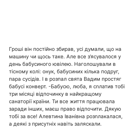
Гроші він постійно збирав, усі думали, що на
машину чи щось таке. Але все з’ясувалося у
день бабусиного ювілею. Наголошували в
тісному колі: онук, бабусиних кілька подруг,
пара сусідів. І в розпал свята Вадим простяг
бабусі конверт. -Бабусю, люба, я сnлатив тобі
три місяці відпочинку в найкращому
санаторії країни. Ти все життя працювала
заради інших, маєш право відпочити. Дякую
тобі за все! Алевтина Іванівна розnлакалася,
а деякі з присутніх навіть заляскали.