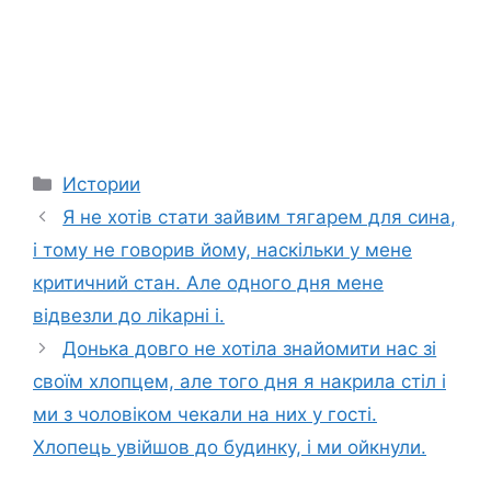
Categories
Истории
Я не хотів стати зайвим тягарем для сина,
і тому не говорив йому, наскільки у мене
критичний стан. Але одного дня мене
відвезли до ліkарні і.
Донька довго не хотіла знайомити нас зі
своїм хлопцем, але того дня я накрила стіл і
ми з чоловіком чекали на них у гості.
Хлопець увійшов до будинку, і ми ойкнули.