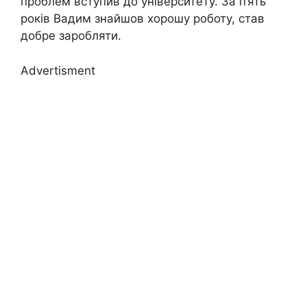
проблем вступив до університету. За п’ять
років Вадим знайшов хорошу роботу, став
добре заробляти.
Advertisment