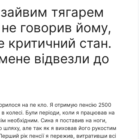
и зайвим тягарем
у не говорив йому,
е критичний стан.
мене відвезли до
орилося на пе кло. Я отримую пенсію 2500
 в колесі. Були періоди, коли я працював на
ім необхідним. Сина я поставив на ноги,
о шляху, але так як я виховав його рукостим
 Перший рік пенсії я пережив, витративши всі