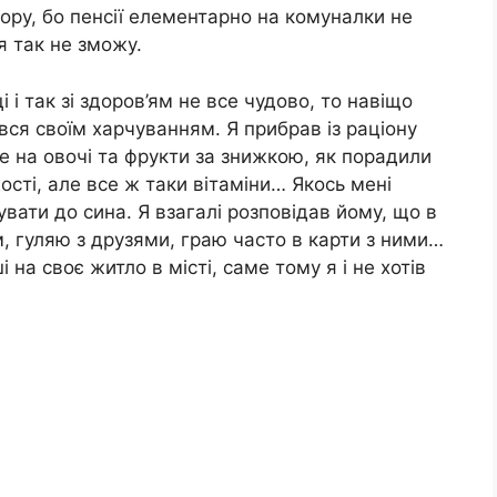
ору, бо пенсії елементарно на комуналки не
я так не зможу.
і і так зі здоров’ям не все чудово, то навіщо
вся своїм харчуванням. Я прибрав із раціону
се на овочі та фрукти за знижкою, як порадили
жості, але все ж таки вітаміни… Якось мені
увати до сина. Я взагалі розповідав йому, що в
м, гуляю з друзями, граю часто в карти з ними…
 на своє житло в місті, саме тому я і не хотів