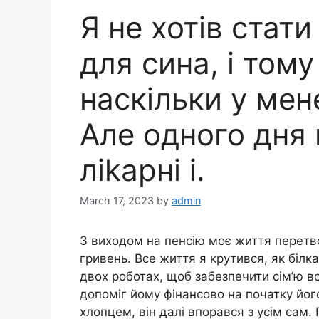
Я не хотів стат
для сина, і том
наскільки у мен
Але одного дня 
ліkарні і.
March 17, 2023
by
admin
З виходом на пенсію моє життя перетв
гривень. Все життя я крутився, як білка
двох роботах, щоб забезпечити сім’ю вс
допоміг йому фінансово на початку йог
хлопцем, він далі впорався з усім сам.