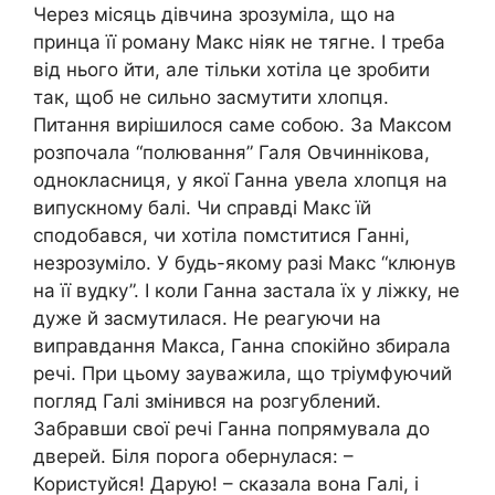
Через місяць дівчина зрозуміла, що на
принца її роману Макс ніяк не тягне. І треба
від нього йти, але тільки хотіла це зробити
так, щоб не сильно засмутити хлопця.
Питання вирішилося саме собою. За Максом
розпочала “полювання” Галя Овчиннікова,
однокласниця, у якої Ганна увела хлопця на
випускному балі. Чи справді Макс їй
сподобався, чи хотіла помститися Ганні,
незрозуміло. У будь-якому разі Макс “клюнув
на її вудку”. І коли Ганна застала їх у ліжку, не
дуже й засмутилася. Не реагуючи на
виправдання Макса, Ганна спокійно збирала
речі. При цьому зауважила, що тріумфуючий
погляд Галі змінився на розгублений.
Забравши свої речі Ганна попрямувала до
дверей. Біля порога обернулася: –
Користуйся! Дарую! – сказала вона Галі, і