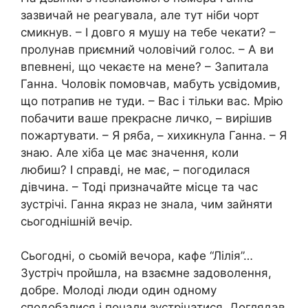
зазвичай не реагувала, але тут ніби чорт
смикнув. – І довго я мушу на тебе чекати? –
пролунав приємний чоловічий голос. – А ви
впевнені, що чекаєте на мене? – Запитала
Ганна. Чоловік помовчав, мабуть усвідомив,
що потрапив не туди. – Вас і тільки вас. Мрію
побачити ваше прекрасне личко, – вирішив
пожартувати. – Я ряба, – хихикнула Ганна. – Я
знаю. Але хіба це має значення, коли
любиш? І справді, не має, – погодилася
дівчина. – Тоді призначайте місце та час
зустрічі. Ганна якраз не знала, чим зайняти
сьогоднішній вечір.
Сьогодні, о сьомій вечора, кафе “Лілія”…
Зустріч пройшла, на взаємне задоволення,
добре. Молоді люди один одному
сподобалися і почали зустрічатися. Доглядав