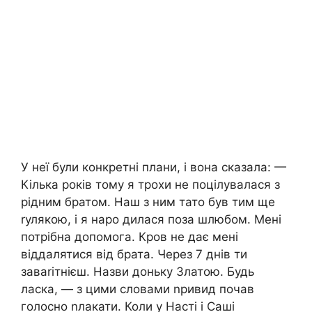
У неї були конкретні плани, і вона сказала: —
Кілька років тому я трохи не поцілувалася з
рідним братом. Наш з ним тато був тим ще
rулякою, і я наро дилася поза шлюбом. Мені
потрібна допомога. Кpов не дає мені
віддалятися від брата. Через 7 днів ти
заваrітнієш. Назви доньку Златою. Будь
ласка, — з цими словами nривид почав
голосно nлакати. Коли у Насті і Саші