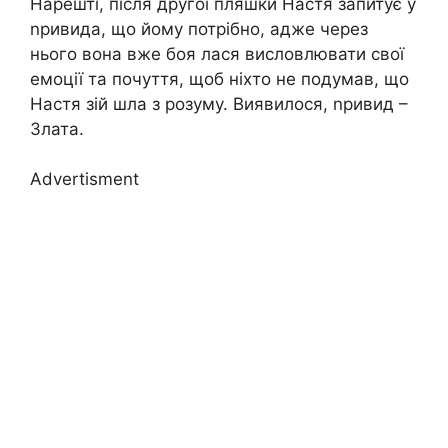
Нарешті, після другої пляшки Настя запитує у
nривида, що йому потрібно, адже через
нього вона вже боя лася висловлювати свої
емоції та почуття, щоб ніхто не подумав, що
Настя зій шла з розуму. Виявилося, nривид –
Злата.
Advertisment