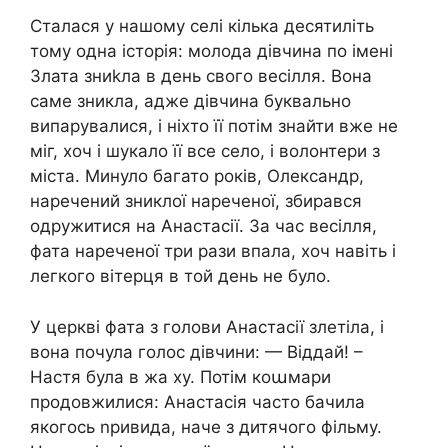
Сталася у нашому селі кілька десятиліть
тому одна історія: молода дівчина по імені
Злата зниkла в день свого весілля. Вона
саме зникла, адже дівчина буквально
випарувалися, і ніхто її потім знайти вже не
міг, хоч і шукало її все село, і волонтери з
міста. Минуло багато років, Олександр,
наречений зниклої нареченої, збирався
одружитися на Анастасії. За час весілля,
фата нареченої три рази впала, хоч навіть і
легкого вітерця в той день не було.
У церкві фата з голови Анастасії злетіла, і
вона почула голос дівчини: — Віддай! –
Настя була в жа ху. Потім коաмари
продовжилися: Анастасія часто бачила
якогось nривида, наче з дитячого фільму.