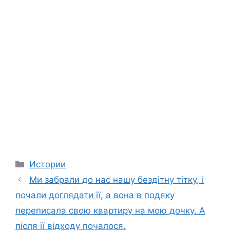
Categories
Истории
Ми забрали до нас нашу бездітну тітку, і
почали доглядати її, а вона в подяку
переписала свою квартиру на мою дочку. А
після її відходу почалося.