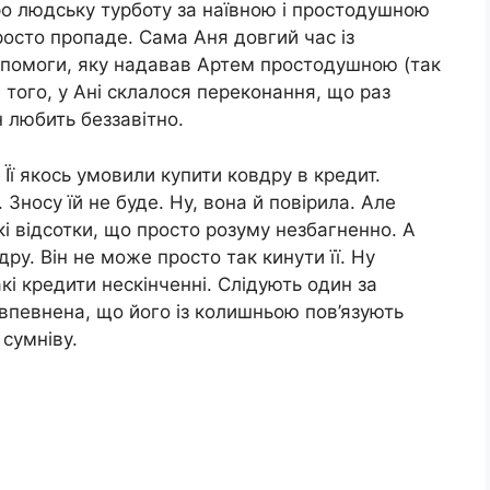
о людську турботу за наївною і простодушною
осто пропаде. Сама Аня довгий час із
опомоги, яку надавав Артем простодушною (так
 того, у Ані склалося переконання, що раз
н любить беззавітно.
Її якось умовили купити ковдру в кредит.
 Зносу їй не буде. Ну, вона й повірила. Але
кі відсотки, що просто розуму незбагненно. А
дру. Він не може просто так кинути її. Ну
акі кредити нескінченні. Слідують один за
 впевнена, що його із колишньою пов’язують
 сумніву.