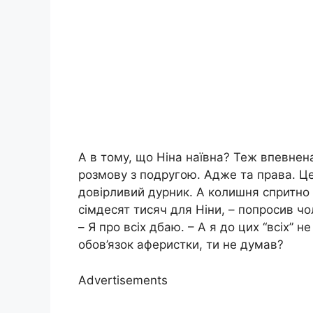
А в тому, що Ніна наївна? Теж впевне
розмову з подругою. Адже та права. Це
довірливий дурник. А колишня спритно 
сімдесят тисяч для Ніни, – попросив чо
– Я про всіх дбаю. – А я до цих “всіх”
обов’язок аферистки, ти не думав?
Advertisements