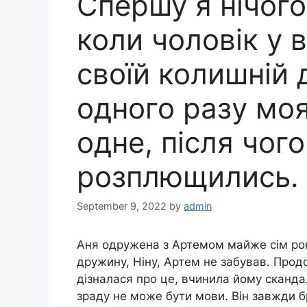
Спершу я нічого
коли чоловік у
своїй колишній 
одного разу мо
одне, після чого
розплющились.
September 9, 2022
by
admin
Аня одружена з Артемом майже сім рок
дружину, Ніну, Артем не забував. Прод
дізналася про це, вчинила йому скандал
зраду не може бути мови. Він завжди бр