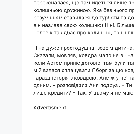
переконалася, що там йдеться лише пр
колишньою дружиною. Яка без нього пр
розумінням ставилася до турботи та д
він називав свою колишню) Ніні. Більше
чоловік так дбає про колишню, то і її ві
Ніна дуже простодушна, зовсім дитина. 
Сказали, мовляв, ковдра мало не вічна.
коли Артем приніс договір, там були та
мій взявся сплачувати її борг за цю ков
гаразд історія з ковдрою. Але ж у неї т
одним. – розповідала Аня подрузі. – Ти
лише кредити? – Так. У цьому я не маю
Advertisment