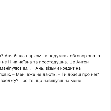
на? Аня йшла парком і в подумках обговорювала
 не Ніна наївна та простодушна. Це Антон
маніпулює їм… – Ань, візьми кредит на
ловік. – Мені вже не дають. – Ти дбаєш про неї?
 не входжу? Про те, що навішуєш на мене