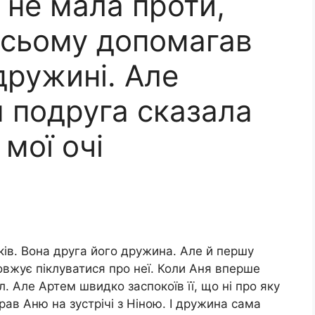
 не мала проти,
 всьому допомагав
дружині. Але
я подруга сказала
 мої очі
ів. Вона друга його дружина. Але й першу
овжує піклуватися про неї. Коли Аня вперше
. Але Артем швидко заспокоїв її, що ні про яку
ав Аню на зустрічі з Ніною. І дружина сама