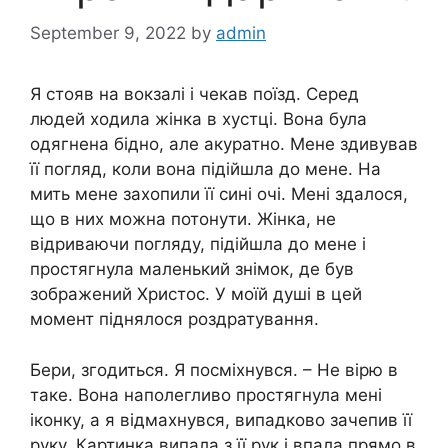
September 9, 2022
by
admin
Я стояв на вокзалі і чекав поїзд. Серед
людей ходила жінка в хустці. Вона була
одягнена бідно, але акуратно. Мене здивував
її погляд, коли вона підійшла до мене. На
мить мене захопили її сині очі. Мені здалося,
що в них можна потонути. Жінка, не
відриваючи погляду, підійшла до мене і
простягнула маленький знімок, де був
зображений Христос. У моїй душі в цей
момент піднялося роздратування.
Бери, згодиться. Я посміхнувся. – Не вірю в
таке. Вона наполегливо простягнула мені
іконку, а я відмахнувся, випадково зачепив її
руку. Картинка випала з її рук і впала прямо в