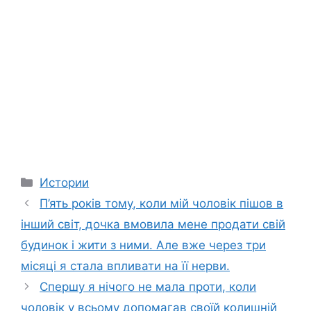
Categories
Истории
П’ять років тому, коли мій чоловік пішов в
інший світ, дочка вмовила мене продати свій
будинок і жити з ними. Але вже через три
місяці я стала впливати на її нерви.
Спершу я нічого не мала проти, коли
чоловік у всьому допомагав своїй колишній