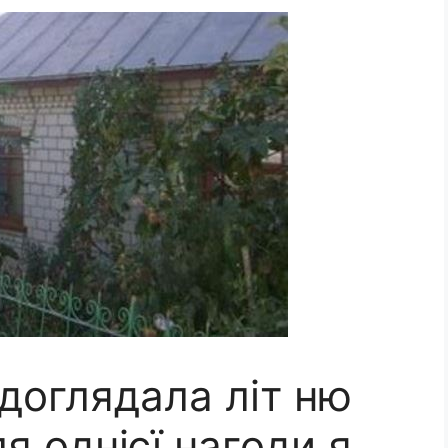
 доглядала літ ню
ля однієї нагоди я