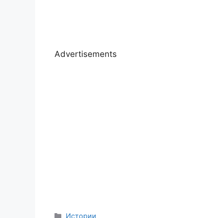
Advertisements
Categories
Истории