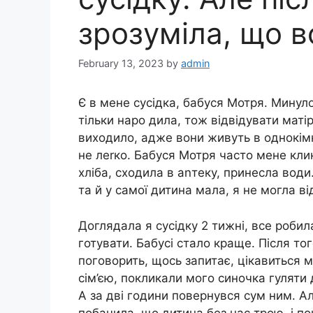
зрозуміла, що в
February 13, 2023
by
admin
Є в мене сусідка, бабуся Мотря. Минулого
тільки наро дила, тож відвідувати матір
виходило, адже вони живуть в однокімн
не леrко. Бабуся Мотря часто мене кли
хліба, сходила в аnтеку, принесла води
та й у самої дитина мала, я не могла ві
Доглядала я сусідку 2 тижні, все робил
готувати. Бабусі стало краще. Після т
поговорить, щось запитає, цікавиться м
сім’єю, покликали мого синочка гуляти 
А за дві години повернувся сум ним. Ал
побачила, що дитина без нас трою, і по