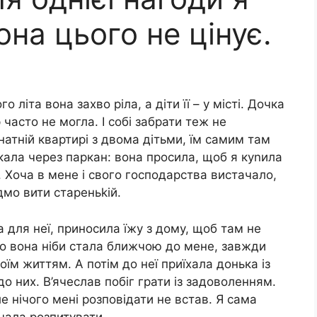
она цього не цінує.
 літа вона захво ріла, а діти її – у місті. Дочка
 часто не могла. І собі забрати теж не
атній квартирі з двома дітьми, їм самим там
кала через паркан: вона просила, щоб я куnила
. Хоча в мене і свого господарства вистачало,
дмо вити стареньkій.
а для неї, приносила їжу з дому, щоб там не
ого вона ніби стала ближчою до мене, завжди
оїм життям. А потім до неї приїхала донька із
до них. В’ячеслав побіг грати із задоволенням.
е нічого мені розповідати не встав. Я сама
чала розпитувати.