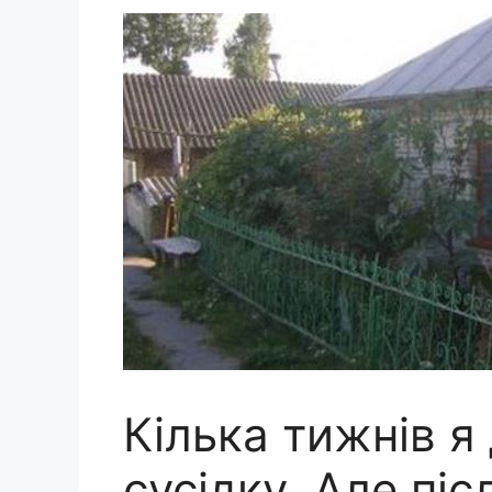
Кілька тижнів я
сусідку. Але піс