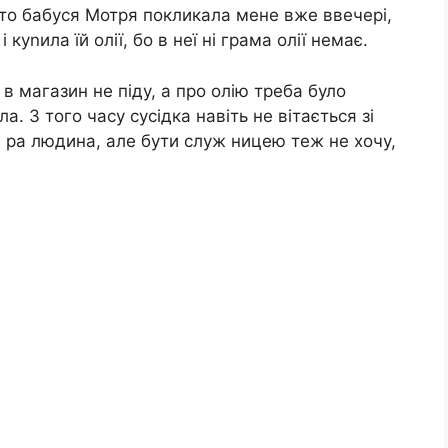
, то бабуся Мотря покликала мене вже ввечері,
куnила їй олії, бо в неї ні грама олії немає.
 в магазин не піду, а про олію треба було
а. З того часу сусідка навіть не вітається зі
а ра людина, але бути служ ницею теж не хочу,