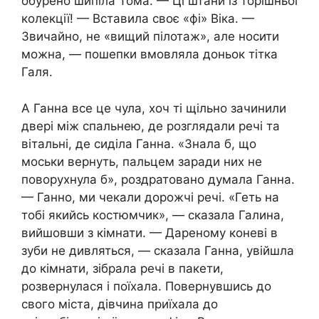
обурено шипіла Тома. — Ці штани із торішньої
колекції! — Вставила своє «фі» Віка. —
Звичайно, не «вищий пілотаж», але носити
можна, — пошепки вмовляла доньок тітка
Галя.
А Ганна все це чула, хоч ті щільно зачинили
двері між спальнею, де розглядали речі та
вітальні, де сиділа Ганна. «Знала б, що
моськи вернуть, пальцем заради них не
поворухнула б», роздратовано думала Ганна.
— Ганно, ми чекали дорожчі речі. «Геть на
тобі якийсь костюмчик», — сказала Галина,
вийшовши з кімнати. — Дареному коневі в
зуби не дивляться, — сказала Ганна, увійшла
до кімнати, зібрала речі в пакети,
розвернулася і поїхала. Повернувшись до
свого міста, дівчина приїхала до