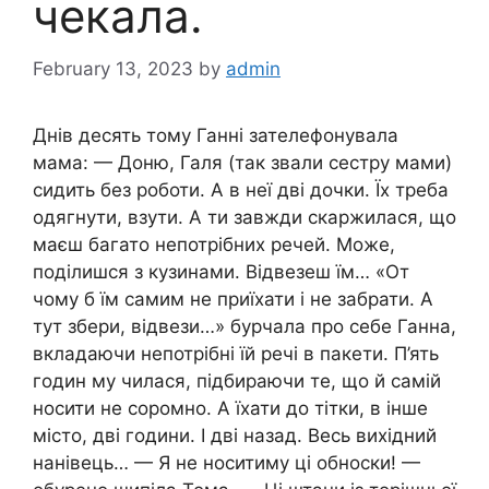
чекала.
February 13, 2023
by
admin
Днів десять тому Ганні зателефонувала
мама: — Доню, Галя (так звали сестру мами)
сидить без роботи. А в неї дві дочки. Їх треба
одягнути, взути. А ти завжди скаржилася, що
маєш багато непотрібних речей. Може,
поділишся з кузинами. Відвезеш їм… «От
чому б їм самим не приїхати і не забрати. А
тут збери, відвези…» бурчала про себе Ганна,
вкладаючи непотрібні їй речі в пакети. П’ять
годин му чилася, підбираючи те, що й самій
носити не соромно. А їхати до тітки, в інше
місто, дві години. І дві назад. Весь вихідний
нанівець… — Я не носитиму ці обноски! —