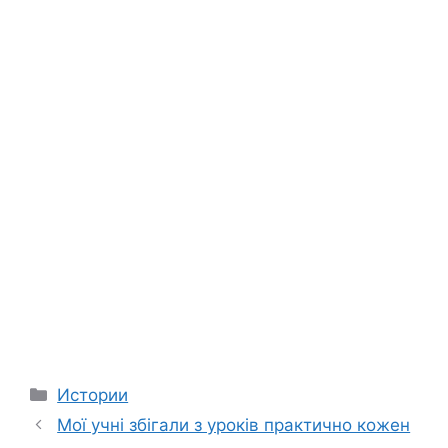
Categories
Истории
Мої учні збігали з уроків практично кожен