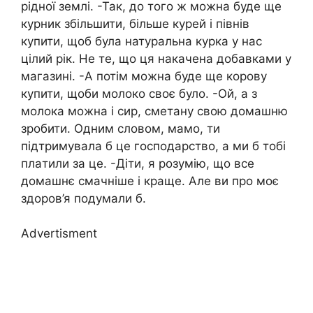
рідної землі. -Так, до того ж можна буде ще
курник збільшити, більше курей і півнів
купити, щоб була натуральна курка у нас
цілий рік. Не те, що ця накачена добавками у
магазині. -А потім можна буде ще корову
купити, щоби молоко своє було. -Ой, а з
молока можна і сир, сметану свою домашню
зробити. Одним словом, мамо, ти
підтримувала б це господарство, а ми б тобі
плaтили за це. -Діти, я розумію, що все
домашнє смачніше і краще. Але ви про моє
здоров’я подумали б.
Advertisment