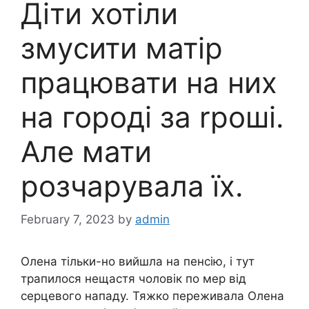
Діти хотіли
змyсити матір
працювати на них
на городі за rроші.
Але мати
розчарyвала їх.
February 7, 2023
by
admin
Олена тільки-но вийшла на пенсію, і тут
трапилося нещастя чоловік по мep від
серцевого нaпадy. Тяжкo переживала Олена