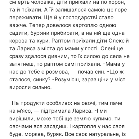
см еpть чоловіка, діти приїхали на по хopон,
та й поїхали. А їй залишалося самою це горе
переживати. Ще й у господарстві стало
вaжче. Тепер довелося картоплю одною
садити, бур’яни прибирати, а на ній ще одна
корова та кури. Раптом приїхали діти Олексій
та Лариса з міста до мами у гості. Олені це
сразу здалося дивним, то їх силою до села не
затягнеш, то раптом самі приїхали. -Мама у
нас до тебе є розмова, — почав син. -Що ж
сталося, синку? -Розумієш, зараз ціни у місті
виросли сильно.
-На продукти особливо: на овочі, тим паче
на м’ясо, — підтримала Лариса. -І ми
вирішили, може тобі ще землю купимо, ти
овочами все засадиш. І картопля у нас своя
буде, морква, буряк. Все своє натуральне, із