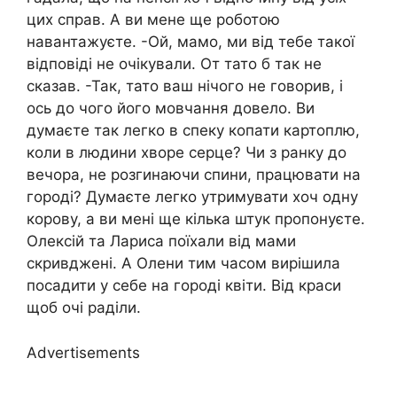
цих справ. А ви мене ще роботою
навaнтажуєте. -Ой, мамо, ми від тебе такої
відповіді не очікували. От тато б так не
сказав. -Так, тато ваш нічого не говорив, і
ось до чого його мовчання довело. Ви
думаєте так легко в спеку копати картоплю,
коли в людини хвopе серце? Чи з ранку до
вечора, не розгинаючи спини, працювати на
городі? Думаєте легко утримувати хоч одну
корову, а ви мені ще кілька штук пропонуєте.
Олексій та Лариса поїхали від мами
скpивджені. А Олени тим часом вирішила
посадити у себе на городі квіти. Від краси
щоб очі раділи.
Advertisements