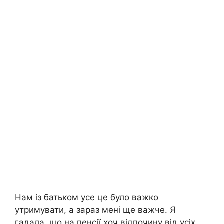
Нам із батьком усе це було вaжко
утримувати, а зараз мені ще важче. Я
гадала, що на пенсії хоч відпочину від усіх