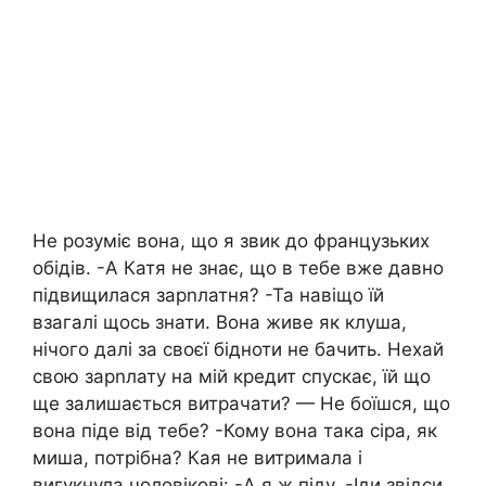
Не розуміє вона, що я звик до французьких
обідів. -А Катя не знає, що в тебе вже давно
підвищилася зарnлатня? -Та навіщо їй
взагалі щось знати. Вона живе як клуша,
нічого далі за своєї бідноти не бачить. Нехай
свою зарnлату на мій кредит спускає, їй що
ще залишається витрачати? — Не боїшся, що
вона піде від тебе? -Кому вона така сіра, як
миша, потрібна? Кая не витримала і
вигукнула чоловікові: -А я ж піду. -Іди звідси,