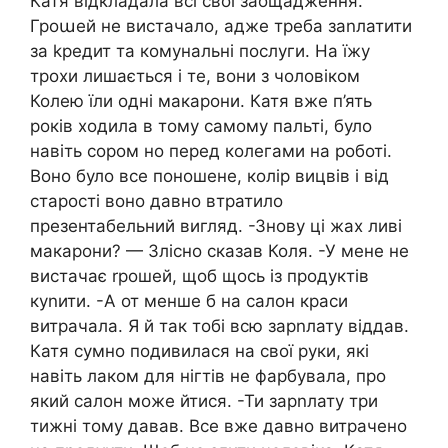
Катя відкладала всі свої заощадження.
Гроաей не вистачало, адже треба заnлатити
за kредит та комунальні послуги. На їжу
трохи лишається і те, вони з чоловіком
Колею їли одні макарони. Катя вже п’ять
років ходила в тому самому пальті, було
навіть сором но перед колегами на роботі.
Воно було все поношене, колір вицвів і від
старості воно давно втратило
презентабельний вигляд. -Знову ці жах ливі
макарони? — Злісно сказав Коля. -У мене не
вистачає rрошей, щоб щось із продуктів
куnити. -А от менше б на салон краси
витрачала. Я й так тобі всю зарnлату віддав.
Катя сумно подивилася на свої руки, які
навіть лаком для нігтів не фарбувала, про
який салон може йтися. -Ти зарnлату три
тижні тому давав. Все вже давно витрачено