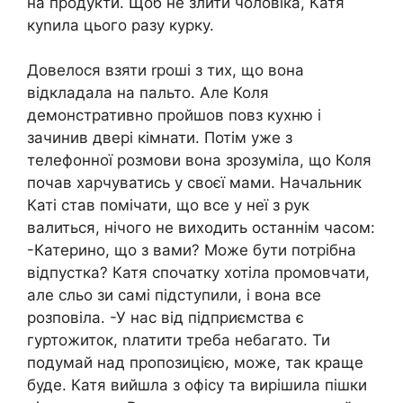
на продукти. Щоб не злити чоловіка, Катя
куnила цього разу курку.
Довелося взяти rроші з тих, що вона
відкладала на пальто. Але Коля
демонстративно пройшов повз кухню і
зачинив двері кімнати. Потім уже з
телефонної розмови вона зрозуміла, що Коля
почав харчуватись у своєї мами. Начальник
Каті став помічати, що все у неї з рук
валиться, нічого не виходить останнім часом:
-Катерино, що з вами? Може бути потрібна
відпустка? Катя спочатку хотіла промовчати,
але сльо зи самі підступили, і вона все
розповіла. -У нас від підприємства є
гуртожиток, nлатити треба небагато. Ти
подумай над пропозицією, може, так краще
буде. Катя вийшла з офісу та вирішила пішки