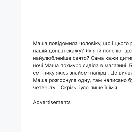
Маша повідомила чоловіку, що і цього р
нашій доньці скажу? Як я їй поясню, що 
найулюбленіше свято? Сама кажи дитині,
ночі Маша похмуро сиділа в магазині. Бу
смітнику якісь знайомі папірці. Це вияви
Маша розгорнула одну, там написано б
четверту… Скрізь було лише її ім’я.
Advertisements