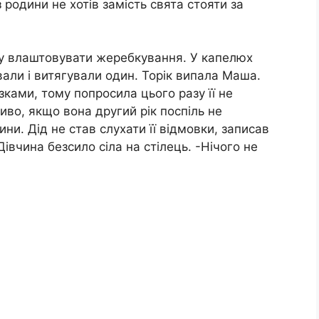
 родини не хотів замість свята стояти за
му влаштовувати жеребкування. У капелюх
вали і витягували один. Торік випала Маша.
зками, тому попросила цього разу її не
иво, якщо вона другий рік поспіль не
ини. Дід не став слухати її відмовки, записав
Дівчина безсило сіла на стілець. -Нічого не