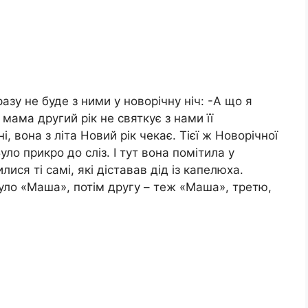
азу не буде з ними у новорічну ніч: -А що я
мама другий рік не святкує з нами її
 вона з літа Новий рік чекає. Тієї ж Новорічної
ло прикро до сліз. І тут вона помітила у
лися ті самі, які діставав дід із капелюха.
уло «Маша», потім другу – теж «Маша», третю,