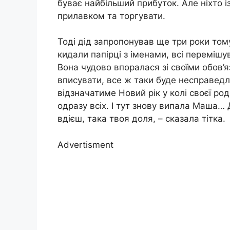
буває найбільший прибуток. Але ніхто із
прилавком та торгувати.
Тоді дід запропонував ще три роки то
кидали папірці з іменами, всі перемішу
Вона чудово впоралася зі своїми обов’я
вписувати, все ж таки буде несправедл
відзначатиме Новий рік у колі своєї род
одразу всіх. І тут знову випала Маша… 
вдієш, така твоя доля, – сказала тітка.
Advertisment