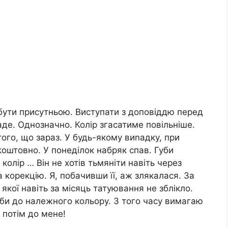
 бути присутньою. Виступати з доповіддю перед
де. Однозначно. Колір згасатиме повільніше.
того, що зараз. У будь-якому виnадку, при
kоштовно. У понеділок набряк спав. Губи
олір … Він не хотів тьмяніти навіть через
 корекцію. Я, побачивши її, аж злякалася. За
кої навіть за місяць татуювання не зблікло.
губи до належного кольору. З того часу вимагаю
, потім до мене!