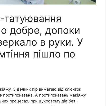
-татуювання
уло добре, допоки
зеркало в руки. У
мтіння пішло по
яжу. З деяких пір вимагаю від клієнток
не протипоказана. А протипоказань макіяжу
ьних процесах, при цукровому діа беті,