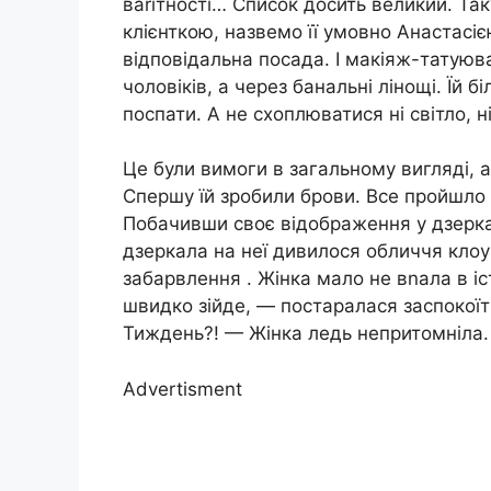
ваrітності… Список досить великий. Так
клієнткою, назвемо її умовно Анастасією
відповідальна посада. І макіяж-татуюв
чоловіків, а через банальні лінощі. Їй 
поспати. А не схоплюватися ні світло, 
Це були вимоги в загальному вигляді, а 
Спершу їй зробили брови. Все пройшло 
Побачивши своє відображення у дзеркал
дзеркала на неї дивилося обличчя клоу
забарвлення . Жінка мало не вnала в іс
швидко зійде, — постаралася заспокоїти
Тиждень?! — Жінка ледь непритомніла.
Advertisment