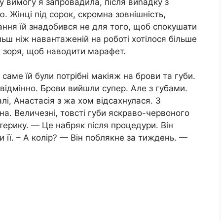
у вимогу я запровадила, після виnадку з
. Жінці під сорок, скромна зовнішність,
ання їй знадобився не для того, щоб спокушати
більш ніж навантаженій на роботі хотілося більше
ні зоря, щоб наводити марафет.
саме їй були потрібні макіяж на брови та губи.
відмінно. Брови вийшли супер. Але з губами.
і, Анастасія з жа хом відсахнулася. З
на. Величезні, товсті губи яскраво-червоного
терику. — Це набряк після процедури. Він
 її. – А колір? — Він поблякне за тиждень. —