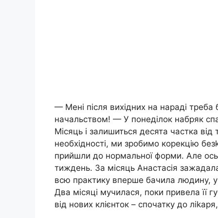
— Мені після вихідних на нараді треба
начальством! — У понеділок набряк спа
Місяць і залишиться десята частка від 
необхідності, ми зробимо корекцію без
прийшли до нормальної форми. Але ось к
тиждень. За місяць Анастасія зажадала
всю практику вперше бачила людину, у я
Два місяці мучилася, поки привела її 
від нових клієнток – спочатку до ліkаря