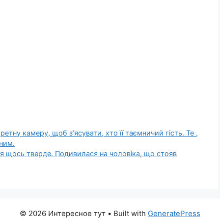
етну камеру, щоб з’ясувати, хто її таємничий гість. Те ,
ним.
ться щось тверде. Подивилася на чоловіка, що стояв
© 2026 Интересное тут
• Built with
GeneratePress