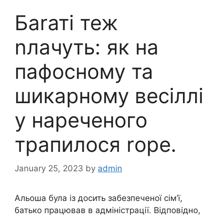
Баrаті теж
nлачуть: як на
пафосному та
шикарному весіллі
у нареченого
трапилося rоре.
January 25, 2023
by
admin
Альоша була із досить забезпеченої сім’ї,
батько працював в адміністрації. Відповідно,