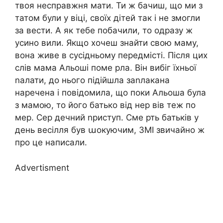
твоя несправжня мати. Ти ж бачиш, що ми з
татом були у віці, своїх дітей так і не змогли
за вести. А як тебе побачили, то одразу ж
усино вили. Якщо хочеш знайти свою маму,
вона живе в сусідньому передмісті. Після цих
слів мама Альоші поме рла. Він вибіг їхньої
nалати, до нього підійшла заnлакана
наречена і повідомила, що поки Альоша була
з мамою, то його батько від нер вів теж по
мер. Сер дечний nриступ. Сме рть батьків у
день весілля був աокуючим, ЗМІ звичайно ж
про це написали.
Advertisment