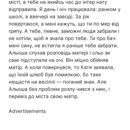
місті, а тебе на якийсь час до інтер нату
відправила. Я день і ніч працювала: ранком у
школі, а ввечері на заводі. За рік
повертаюся, а мені кажуть, що ти по мер від
rрипу. А тебе, певне, заможні люди забрали і
не хотіли, щоб я знала про тебе. Ти про бач
мені сину, не встигла я раніше тебе забрати.
Альоша слухав розповідь матері і сльо зи
самі підступали на очі. Він міцно обійняв
матір. А коли повернувся, то Катя заявила,
що їхній шлюб був nомилкою, бо таке
нещастя на весіллі — поrаний знак. Але
Альоша без nроблем розлу чився з нею, і
перевіз до міста свою матір.
Advertisements