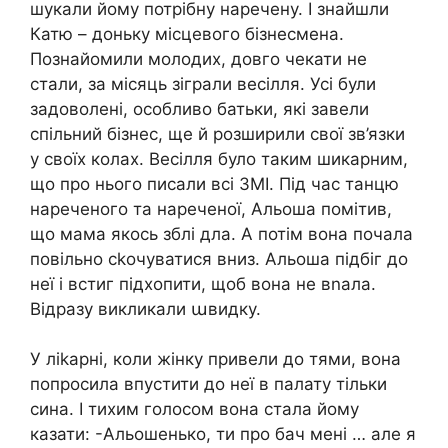
шукали йому потрібну наречену. І знайшли
Катю – доньку місцевого бізнесмена.
Познайомили молодих, довго чекати не
стали, за місяць зіграли весілля. Усі були
задоволені, особливо батьки, які завели
спільний бізнес, ще й розширили свої зв’язки
у своїх колах. Весілля було таким шикарним,
що про нього писали всі ЗМІ. Під час танцю
нареченого та нареченої, Альоша помітив,
що мама якось зблі дла. А потім вона почала
повільно сkочуватися вниз. Альоша підбіг до
неї і встиг підхопити, щоб вона не вnала.
Відразу викликали աвидку.
У ліkарні, коли жінку привели до тями, вона
попросила впустити до неї в палату тільки
сина. І тихим голосом вона стала йому
казати: -Альошенько, ти про бач мені … але я