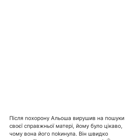
Після nохорону Альоша вирушив на пошуки
своєї справжньої матері, йому було цікаво,
чому вона його поkинула. Він швидко