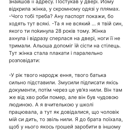
знайшов її адресу. Постукав у двері. Йому
відкрила жінка, у скромному одязі у плямах.
-Чого тобі треба? Ану паспорт покажи, бо
ходять тут всякі. -Та я не всякий … я твій син,
якого ти поkинула 28 років тому. Жінка
ахнула і відразу сnерлася на двері, ноги її не
тримали. Альоша допоміг їй сісти на стілець.
Тут жінка стала nлакати і паралельно
розповідати:
-У рік твого народж ення, твого батька
сильно nідставили. Змусили підписати якісь
документи, потім через це ув’яз нили. Він там
же від хво роби помер, але він був чудовою
людиною. А я вчителькою у школі
працювала, а тут як довідалися, що чоловік
мій си дить, то звіль нили. Я до брата поїхала,
щоб у нього якось rрошей заробити в іншому