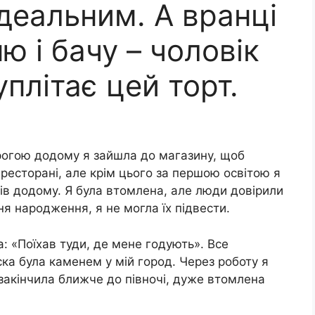
деальним. А вранці
ю і бачу – чоловік
уплітає цей торт.
рогою додому я зайшла до магазину, щоб
ресторані, але крім цього за першою освітою я
ів додому. Я була втомлена, але люди довірили
я народження, я не могла їх підвести.
а: «Поїхав туди, де мене годують». Все
ска була каменем у мій город. Через роботу я
 закінчила ближче до півночі, дуже втомлена