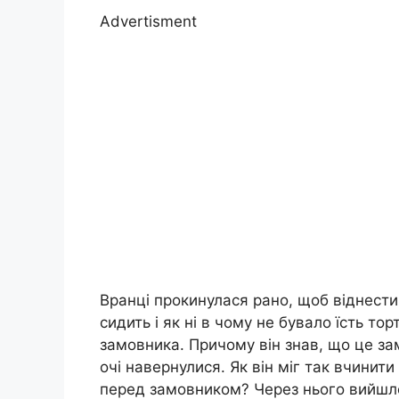
Advertisment
Вранці прокинулася рано, щоб віднести
сидить і як ні в чому не бувало їсть то
замовника. Причому він знав, що це зам
очі навернулися. Як він міг так вчинити
перед замовником? Через нього вийшло