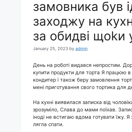
замовника був і
заходжу на кухн
за обидві щоkи 
January 25, 2023
by
admin
День на роботі видався непростим. До
куnити продукти для торта Я працюю в 
кондитер і також беру замовлення торт
мені приготування свого тортика для дн
На кухні виявилася записка від чоловік
зрозуміло, Слава до мами поїхав. Запи
іноді не встигаю вдома готувати їжу. Я
лягла спати.