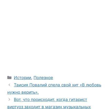
Categories
Истории
,
Полезное
Таисия Повалий спела свой хит «В любовь
нужно верить».
Вот, что происходит, когда гитарист
виртуоз заходит в магазин музыкальных