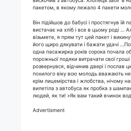
вискочив з автобуса. Хлопець забіг в н
пакетом, в якому лежало 4 пакети моло
Він підійшов до бабусі і простягнув їй п
вистачає на хліб і все в цьому роді … А
візьмете, я прям тут цей пакет і викин
його щиро дякувати і бажати удачі …Пот
одна пасажирка років сорока почала о
порожньої подяки витрачати свої гроші
розвернувся, відчинив двері і послав ц
похилого віку всю молодь вважають не
крім лицемірства і жлобства, нічому н
вилетіла з автобуса як пробка з шампа
людей, як ти! »Як вам такий вчинок во
Advertisment