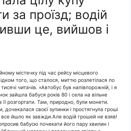
и за проїзд; водій
ивши це, вийшов і
йному містечку під час рейсу місцевого
відком того, що сталося, миттю розлетілася по
тисячі читачів. «Автобус був напівпорожній, і я
нок зайшла бабуся років 80 і села на вільне
а її розгортати. Там, природно, були монети.
, дочекалася своєї зупинки і простягнула гроші
, все йшло як завжди.Але водій грошей не взяв!
попросив бабусю почекати його пару хвилин і