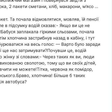
айближчий магазин і повернувся звідти з
ка, 2 пакети сметани, хліб, макарони, м’ясо …
акет. Та почала відмовлятися, мовляв, їй пенсії
ле в підсумку водій сказав:- Якщо ви це не
у!Бабуся заплакала гіркими сльозами, почала
ім хлопчина застрибнув назад в кабіну, і тут
бурюватися на весь голос: — Варто було заради
 і ще нас затримувати?Почувши це, водій
ю жінку зі словами:- Через таких як ви, люди
вихованою сволотою, тому що ви своїх дітей,
авчити не можете!Тітка, червона як помідор,
нського.Браво, хлопчина! Більше б таких
дія автобуса?