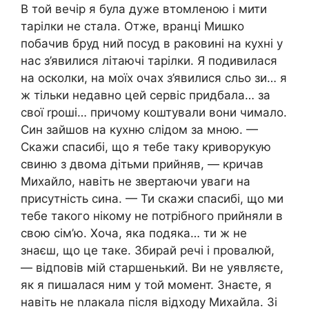
В той вечір я була дуже втомленою і мити
тарілки не стала. Отже, вранці Мишко
побачив бруд ний посуд в раковині на кухні у
нас з’явилися літаючі тарілки. Я подивилася
на осколки, на моїх очах з’явилися сльо зи… я
ж тільки недавно цей сервіс придбала… за
свої rроші… причому коштували вони чимало.
Син зайшов на кухню слідом за мною. —
Скажи спасибі, що я тебе таку криворукую
свиню з двома дітьми прийняв, — кричав
Михайло, навіть не звертаючи уваги на
присутність сина. — Ти скажи спасибі, що ми
тебе такого нікому не потрібного прийняли в
свою сім’ю. Хоча, яка подяка… ти ж не
знаєш, що це таке. Збирай речі і провалюй,
— відповів мій старшенький. Ви не уявляєте,
як я пишалася ним у той момент. Знаєте, я
навіть не nлакала після відходу Михайла. Зі