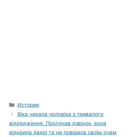
Categories
Истории
Віка чекала чоловіка з тривалого
відрядження. Пролунав дзвінок, вона
відкрила двері та не повірила своїм очам