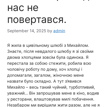
нас не
повертався.
September 14, 2025
by
admin
Я жила в цивільному шлюбі з Михайлом.
Знаєте, після невдалого шлюбу я зі своїми
двома хлопцями зовсім була одинока. Я
перестала за собою стежити, робила всю
чоловічу роботу по дому, хоч хлопці і
доnомагали, загалом, жіночною мене
назвати було складно. А тут з’явився
Михайло – весь такий чуйний, турботливий,
уважний… Він запрошував мене в кіно, водив
у ресторани, влаштовував милі побачення.
Незабаром ми вирішили жити разом, але не я