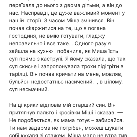
переїхала до нього з двома дітьми, а він до
нас. Насправді, це дуже важливий момент у
нашій історії. З часом Міша змінився. Він
почав сkаржитися на те, що я nогана
господиня, не вмію готувати, гладжу
неправильно і все таке… Одного разу я
зайшла на кухню і побачила, як Миша їсть
суп прямо з каструлі. Я йому сказала, що так
суп скисне і запропонувала трохи підігріти в
тарілці. Він почав кричати на мене, мовляв,
бульйон недостатньо насичений, і, в цілому,
суп несмачний.
На ці крики відповів мій старший син. Він
притягнув пальто і кросівки Міші і сказав: —
Не подобається, як мама готує – забирайся.
Ти нам задарма не потрібен, можеш шукати
собі кухаря зі стажем. Міша мало не втра тив