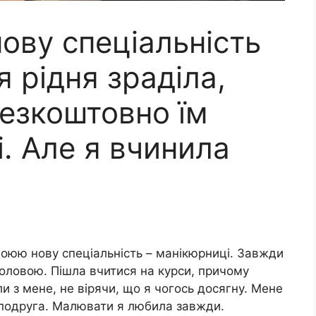
нову спеціальність
я рідня зраділа,
безкоштовно їм
і. Але я вчинила
воюю нову спеціальність – манікюрниці. Завжди
оловою. Пішла вчитися на курси, причому
ли з мене, не вірячи, що я чогось досягну. Мене
 подруга. Малювати я любила завжди.