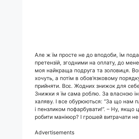
Але ж їм просте не до вподоби, їм под
претензій, згодними на оплату, до мен
моя найкраща подруга та золовиця. Во
хочуть, а потім в обов’язковому порядку
прийняти. Всє. Жодних знижок для себе
Знижки я їм сама роблю. За власною ін
халяву. І все обурюються: “За що нам п
і пензликом пофарбувати!”. – Ну, якщо 
робити манікюр? І грошей витрачати не 
Advertisements