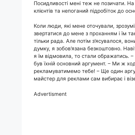
Посидливості мені теж не позичати. На
клієнтів та непоганий підробіток до о
Коли люди, які мене оточували, зрозум
звертатися до мене з проханням і їм т
тільки рада. Але потім з’ясувалося, вон
думку, я зобов’язана безкоштовно. Наві
я їм відмовила, то стали ображатись. 
був їхній основний аргумент. – Ми ж х
рекламуватимемо тебе! – Ще один аргу
майстер для реклами сам вибирає і візе
Advertisment