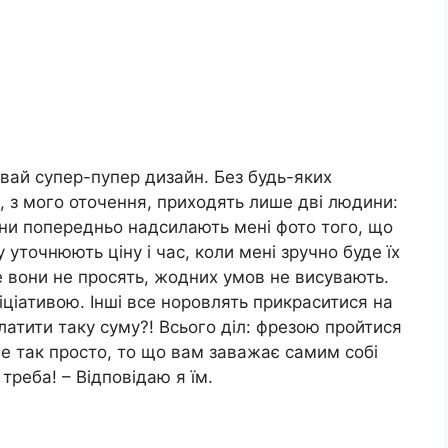
авай супер-пупер дизайн. Без будь-яких
е, з мого оточення, приходять лише дві людини:
ни попередньо надсилають мені фото того, що
 уточнюють ціну і час, коли мені зручно буде їх
 вони не просять, жодних умов не висувають.
іціативою. Інші все норовлять прикраситися на
латити таку суму?! Всього діл: фрезою пройтися
це так просто, то що вам заважає самим собі
треба! – Відповідаю я їм.