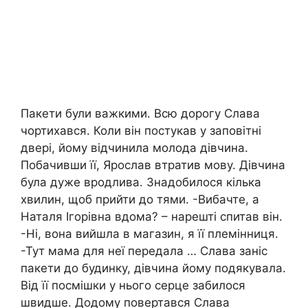
Пакети були важкими. Всю дорогу Слава
чортихався. Коли він постукав у заповітні
двері, йому відчинила молода дівчина.
Побачивши її, Ярослав втратив мову. Дівчина
була дуже вродлива. Знадобилося кілька
хвилин, щоб прийти до тями. -Вибачте, а
Наталя Ігорівна вдома? – нарешті спитав він.
-Ні, вона вийшла в магазин, я її племінниця.
-Тут мама для неї передала … Слава заніс
пакети до будинку, дівчина йому подякувала.
Від її посмішки у нього серце забилося
швидше. Додому повертався Слава