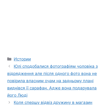
Categories
Истории
Юлі сподобалися фотографіям чоловіка з
відрядження але після одного фото вона не
повірила власним очам на задньому плані
виднівся її сарафан. Адже вона подарувала
його Люді
Коля спершу відвіз дружину в магазин