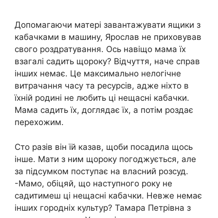
Допомагаючи матері завантажувати ящики з
кабачками в машину, Ярослав не приховував
свого роздратування. Ось навіщо мама їх
взагалі садить щороку? Відчуття, наче справ
інших немає. Це максимально нелогічне
витрачання часу та ресурсів, адже ніхто в
їхній родині не любить ці нещасні кабачки.
Мама садить їх, доглядає їх, а потім роздає
перехожим.
Сто разів він їй казав, щоби посадила щось
інше. Мати з ним щороку погоджується, але
за підсумком поступає на власний розсуд.
-Мамо, обіцяй, що наступного року не
садитимеш ці нещасні кабачки. Невже немає
інших городніх культур? Тамара Петрівна з