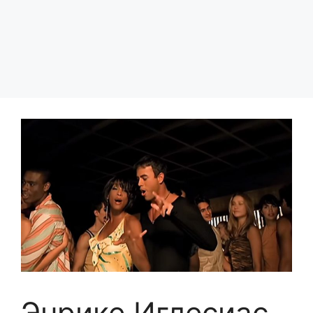
Энрике Иглесиас