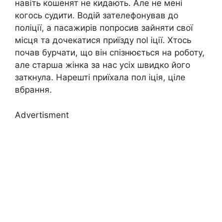
навіть кошенят не кидають. Але не мені
когось судити. Водій зателефонував до
поліції, а пасажирів попросив зайняти свої
місця та дочекатися приїзду поl іції. Хтось
почав бурчати, що він спізнюється на роботу,
але старша жінка за нас усіх швидко його
заткнула. Нарешті приїхала пол iція, ціле
вбрання.
Advertisment