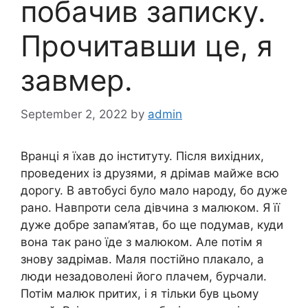
побачив записку.
Прочитавши це, я
завмер.
September 2, 2022
by
admin
Вранці я їхав до інституту. Після вихідних,
проведених із друзями, я дрімав майже всю
дорогу. В автобусі було мало народу, бо дуже
рано. Навпроти села дівчина з малюком. Я її
дуже добре запам’ятав, бо ще подумав, куди
вона так рано їде з малюком. Але потім я
знову задрімав. Маля постійно плакало, а
люди незадоволені його плачем, бурчали.
Потім малюк притих, і я тільки був цьому