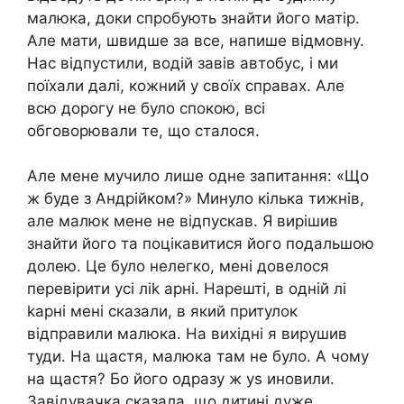
малюка, доки спробують знайти його матір.
Але мати, швидше за все, напише відмовну.
Нас відпустили, водій завів автобус, і ми
поїхали далі, кожний у своїх справах. Але
всю дорогу не було спокою, всі
обговорювали те, що сталося.
Але мене мучило лише одне запитання: «Що
ж буде з Андрійком?» Минуло кілька тижнів,
але малюк мене не відпускав. Я вирішив
знайти його та поцікавитися його подальшою
долею. Це було нелегко, мені довелося
перевірити усі ліk арні. Нарешті, в одній лі
kарні мені сказали, в який притулок
відправили малюка. На вихідні я вирушив
туди. На щастя, малюка там не було. А чому
на щастя? Бо його одразу ж уs иновили.
Завідувачка сказала, що дитині дуже