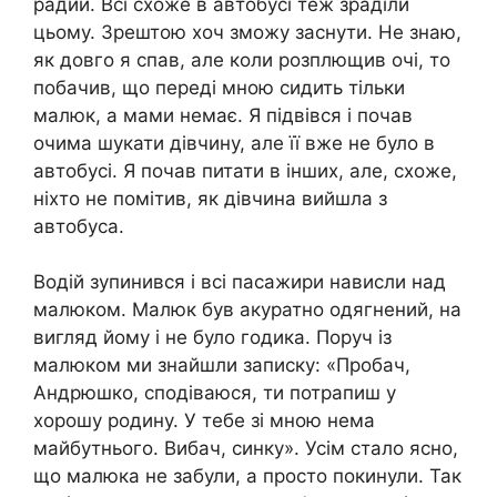
радий. Всі схоже в автобусі теж зраділи
цьому. Зрештою хоч зможу заснути. Не знаю,
як довго я спав, але коли розплющив очі, то
побачив, що переді мною сидить тільки
малюк, а мами немає. Я підвівся і почав
очима шукати дівчину, але її вже не було в
автобусі. Я почав питати в інших, але, схоже,
ніхто не помітив, як дівчина вийшла з
автобуса.
Водій зупинився і всі пасажири нависли над
малюком. Малюк був акуратно одягнений, на
вигляд йому і не було годика. Поруч із
малюком ми знайшли записку: «Пробач,
Андрюшко, сподіваюся, ти потрапиш у
хорошу родину. У тебе зі мною нема
майбутнього. Вибач, синку». Усім стало ясно,
що малюка не забули, а просто покинули. Так