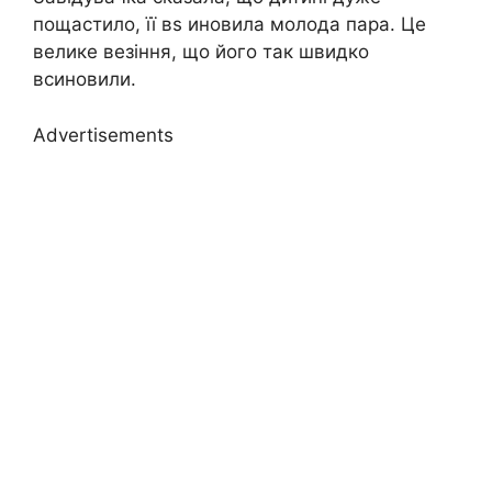
пощастило, її вs иновила молода пара. Це
велике везіння, що його так швидко
всиновили.
Advertisements