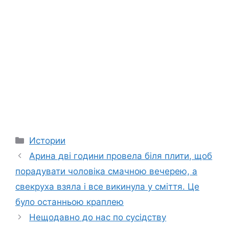
Categories
Истории
Арина дві години провела біля плити, щоб
порадувати чоловіка смачною вечерею, а
свекруха взяла і все викинула у сміття. Це
було останньою краплею
Нещодавно до нас по сусідству