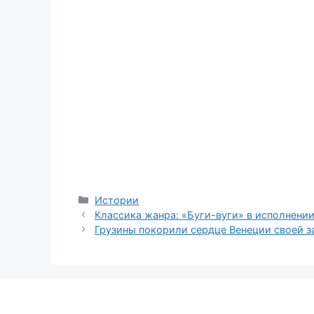
Categories
Истории
Классика жанра: «Буги-вуги» в исполнении
Грузины покорили сердце Венеции своей з