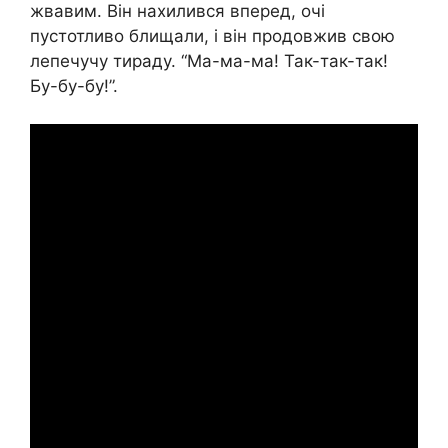
жвавим. Він нахилився вперед, очі
пустотливо блищали, і він продовжив свою
лепечучу тираду. “Ма-ма-ма! Так-так-так!
Бу-бу-бу!”.