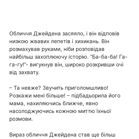
Обличчя Джейдена засяяло, і він відповів
низкою жвавих лепетів і хихикань. Він
розмахував руками, ніби розповідав
найбільш захоплюючу історію. “Ба-ба-ба! Га-
га-гу!”- вигукнув він, широко розкривши очі
від захвату.
– Та невже? Звучить приголомшливо!
Розкажи мені більше! – підбадьорила його
мама, нахиляючись ближче, явно
насолоджуючись кожною миттю їхньої
розмови.
Вираз обличчя Джейдена став ще більш