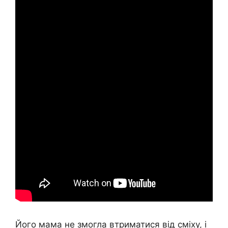
Його мама не змогла втриматися від сміху, і