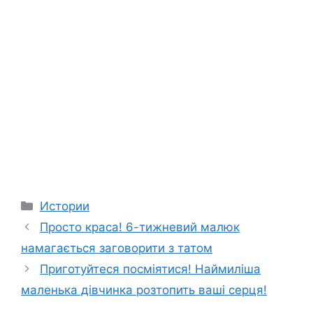
Categories
Истории
Просто краса! 6-тижневий малюк
намагається заговорити з татом
Приготуйтеся посміятися! Наймиліша
маленька дівчинка розтопить ваші серця!