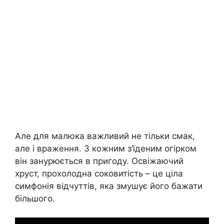
Але для малюка важливий не тільки смак,
але і враження. З кожним з’їденим огірком
він занурюється в пригоду. Освіжаючий
хруст, прохолодна соковитість – це ціла
симфонія відчуттів, яка змушує його бажати
більшого.