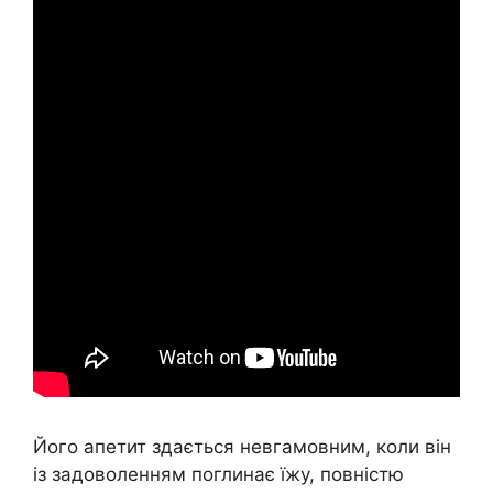
Його апетит здається невгамовним, коли він
із задоволенням поглинає їжу, повністю