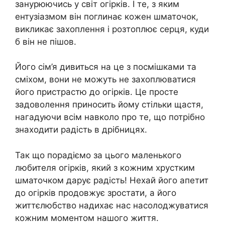
занурюючись у світ огірків. І те, з яким
ентузіазмом він поглинає кожен шматочок,
викликає захоплення і розтоплює серця, куди
б він не пішов.
Його сім’я дивиться на це з посмішками та
сміхом, вони не можуть не захоплюватися
його пристрастю до огірків. Це просте
задоволення приносить йому стільки щастя,
нагадуючи всім навколо про те, що потрібно
знаходити радість в дрібницях.
Так що порадіємо за цього маленького
любителя огірків, який з кожним хрустким
шматочком дарує радість! Нехай його апетит
до огірків продовжує зростати, а його
життєлюбство надихає нас насолоджуватися
кожним моментом нашого життя.