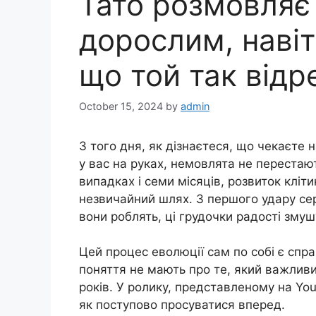
Тато розмовляє
дорослим, навіт
що той так відр
October 15, 2024
by
admin
З того дня, як дізнаєтеся, що чекаєте н
у вас на руках, немовлята не перестают
випадках і семи місяців, розвиток кліт
незвичайний шлях. З першого удару серц
вони роблять, ці грудочки радості змуш
Цей процес еволюції сам по собі є спра
поняття не мають про те, який важливи
років. У ролику, представленому на Y
як поступово просуватися вперед.