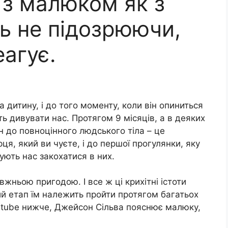
 з малюком як з
ь не підозрюючи,
еагує.
а дитину, і до того моменту, коли він опиниться
ь дивувати нас. Протягом 9 місяців, а в деяких
ин до повноцінного людського тіла – це
я, який ви чуєте, і до першої прогулянки, яку
ують нас закохатися в них.
вжньою пригодою. І все ж ці крихітні істоти
й етап їм належить пройти протягом багатьох
outube нижче, Джейсон Сільва пояснює малюку,