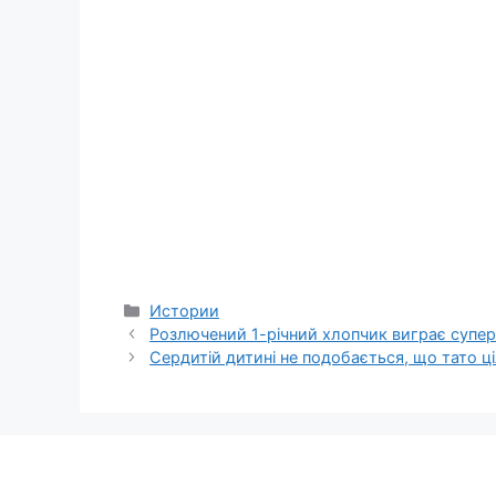
Categories
Истории
Розлючений 1-річний хлопчик виграє супере
Сердитій дитині не подобається, що тато ціл